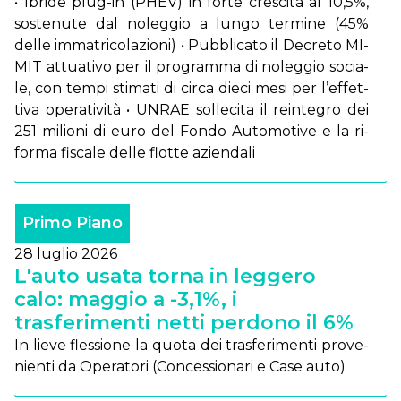
• Ibri­de plug-in (PHEV) in for­te cre­sci­ta al 10,5%,
so­ste­nu­te dal no­leg­gio a lun­go ter­mi­ne (45%
del­le im­ma­tri­co­la­zio­ni) • Pub­bli­ca­to il De­cre­to MI­
MIT at­tua­ti­vo per il pro­gram­ma di no­leg­gio so­cia­
le, con tem­pi sti­ma­ti di cir­ca die­ci me­si per l’ef­fet­
ti­va ope­ra­ti­vi­tà • UN­RAE sol­le­ci­ta il rein­te­gro dei
251 mi­lio­ni di eu­ro del Fon­do Au­to­mo­ti­ve e la ri­
for­ma fi­sca­le del­le flot­te azien­da­li
Primo Piano
28 luglio 2026
L'auto usata torna in leggero
calo: maggio a -3,1%, i
trasferimenti netti perdono il 6%
In lie­ve fles­sio­ne la quo­ta dei tra­sfe­ri­men­ti pro­ve­
nien­ti da Ope­ra­to­ri (Con­ces­sio­na­ri e Ca­se au­to)