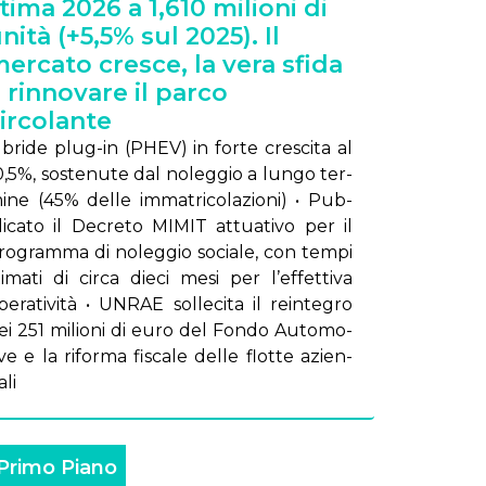
tima 2026 a 1,610 milioni di
nità (+5,5% sul 2025). Il
ercato cresce, la vera sfida
 rinnovare il parco
ircolante
 Ibri­de plug-in (PHEV) in for­te cre­sci­ta al
0,5%, so­ste­nu­te dal no­leg­gio a lun­go ter­
i­ne (45% del­le im­ma­tri­co­la­zio­ni) • Pub­
li­ca­to il De­cre­to MI­MIT at­tua­ti­vo per il
ro­gram­ma di no­leg­gio so­cia­le, con tem­pi
ti­ma­ti di cir­ca die­ci me­si per l’ef­fet­ti­va
e­ra­ti­vi­tà • UN­RAE sol­le­ci­ta il rein­te­gro
ei 251 mi­lio­ni di eu­ro del Fon­do Au­to­mo­
­ve e la ri­for­ma fi­sca­le del­le flot­te azien­
­li
Primo Piano