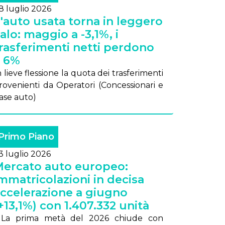
8 luglio 2026
'auto usata torna in leggero
alo: maggio a -3,1%, i
rasferimenti netti perdono
l 6%
 lie­ve fles­sio­ne la quo­ta dei tra­sfe­ri­men­ti
ro­ve­nien­ti da Ope­ra­to­ri (Con­ces­sio­na­ri e
a­se au­to)
Primo Piano
3 luglio 2026
ercato auto europeo:
mmatricolazioni in decisa
ccelerazione a giugno
+13,1%) con 1.407.332 unità
 La pri­ma me­tà del 2026 chiu­de con