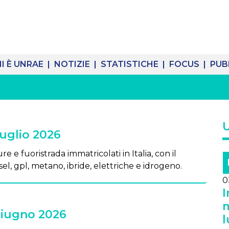
I È UNRAE |
NOTIZIE |
STATISTICHE |
FOCUS |
PUB
Luglio 2026
re e fuoristrada immatricolati in Italia, con il
el, gpl, metano, ibride, elettriche e idrogeno.
0
I
m
Giugno 2026
l