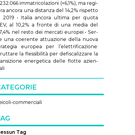
.232.066 im­ma­tri­co­la­zio­ni (+6,1%), ma re­gi­
tra an­co­ra una di­stan­za del 14,2% ri­spet­to
l 2019 • Ita­lia an­co­ra ul­ti­ma per quo­ta
EV, al 10,2% a fron­te di una me­dia del
7,4% nel re­sto dei mer­ca­ti eu­ro­pei • Ser­
e una coe­ren­te at­tua­zio­ne del­la nuo­va
tra­te­gia eu­ro­pea per l’e­let­tri­fi­ca­zio­ne:
rut­ta­re la fles­si­bi­li­tà per de­fi­sca­liz­za­re la
ran­si­zio­ne ener­ge­ti­ca del­le flot­te azien­
­li
CATEGORIE
eicoli-commerciali
TAG
essun Tag