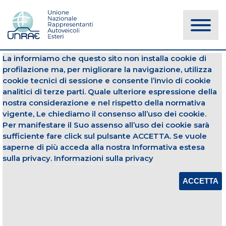
La informiamo che questo sito non installa cookie di
NOTIZIE
profilazione ma, per migliorare la navigazione, utilizza
cookie tecnici di sessione e consente l’invio di cookie
analitici di terze parti. Quale ulteriore espressione della
Diesel
Benzina
nostra considerazione e nel rispetto della normativa
vigente, Le chiediamo il consenso all’uso dei cookie.
03 maggio 2021
Per manifestare il Suo assenso all’uso dei cookie sarà
sufficiente fare click sul pulsante ACCETTA. Se vuole
TOP 10 PER ALIMENTAZIONE - APRILE
2021
saperne di più acceda alla nostra Informativa estesa
sulla privacy.
Informazioni sulla privacy
Apri Allegato
ACCETTA
CONDIVIDI