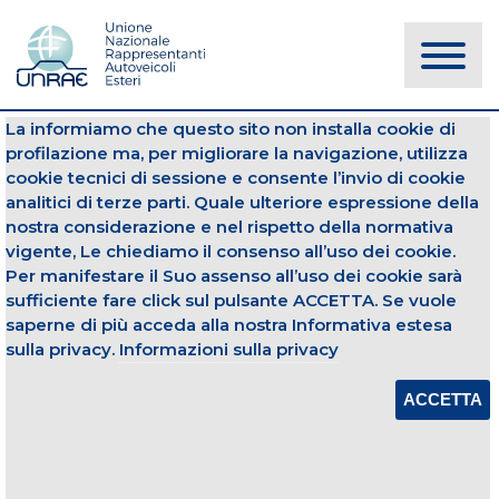
La informiamo che questo sito non installa cookie di
NOTIZIE
profilazione ma, per migliorare la navigazione, utilizza
cookie tecnici di sessione e consente l’invio di cookie
analitici di terze parti. Quale ulteriore espressione della
Diesel
Benzina
nostra considerazione e nel rispetto della normativa
vigente, Le chiediamo il consenso all’uso dei cookie.
02 dicembre 2024
Per manifestare il Suo assenso all’uso dei cookie sarà
sufficiente fare click sul pulsante ACCETTA. Se vuole
TOP 10 PER ALIMENTAZIONE -
NOVEMBRE 2024
saperne di più acceda alla nostra Informativa estesa
sulla privacy.
Informazioni sulla privacy
Apri Allegato
ACCETTA
CONDIVIDI