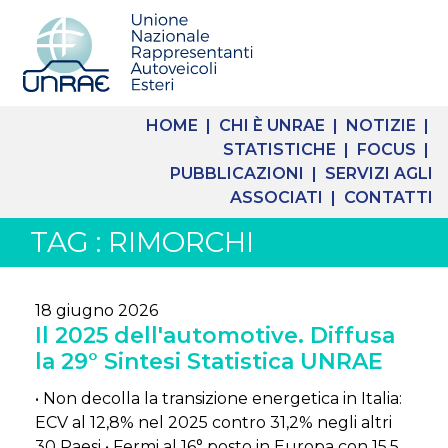
HOME |
CHI È UNRAE |
NOTIZIE |
STATISTICHE |
FOCUS |
PUBBLICAZIONI |
SERVIZI AGLI
ASSOCIATI |
CONTATTI
TAG : RIMORCHI
18 giugno 2026
Il 2025 dell'automotive. Diffusa
la 29° Sintesi Statistica UNRAE
• Non decolla la transizione energetica in Italia:
ECV al 12,8% nel 2025 contro 31,2% negli altri
30 Paesi • Fermi al 16° posto in Europa con 15,5