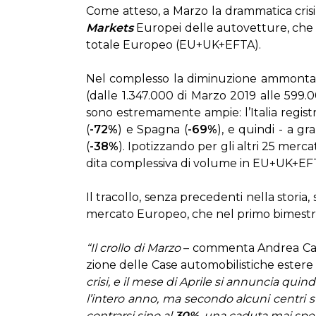
Co­me at­te­so, a Mar­zo la dram­ma­ti­ca cri­si d
Mar­ke­ts
Eu­ro­pei del­le au­to­vet­tu­re, che
to­ta­le Eu­ro­peo (EU+UK+EF­TA).
Nel com­ples­so la di­mi­nu­zio­ne am­mon­t
(dal­le 1.347.000 di Mar­zo 2019 al­le 599.000 
so­no estre­ma­men­te am­pie: l’I­ta­lia re­gi­stra
(
-72%
) e Spa­gna (
-69%
), e quin­di - a gr
(
-38%
). Ipo­tiz­zan­do per gli al­tri 25 mer­ca
di­ta com­ples­si­va di vo­lu­me in EU+UK+EF­
Il tra­col­lo, sen­za pre­ce­den­ti nel­la sto­ria
mer­ca­to Eu­ro­peo, che nel pri­mo bi­me­stre 
“Il crol­lo di Mar­zo
– com­men­ta An­drea Car­di­
zio­ne del­le Ca­se au­to­mo­bi­li­sti­che este­re
cri­si, e il me­se di Apri­le si an­nun­cia quin­di 
l’in­te­ro an­no, ma se­con­do al­cu­ni cen­tri
con­trar­si si­no al
30%
, una ca­du­ta mai spe­r