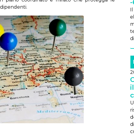
-
o dipendenti.
I
e
m
t
d
2
C
i
c
U
ri
de
di
c