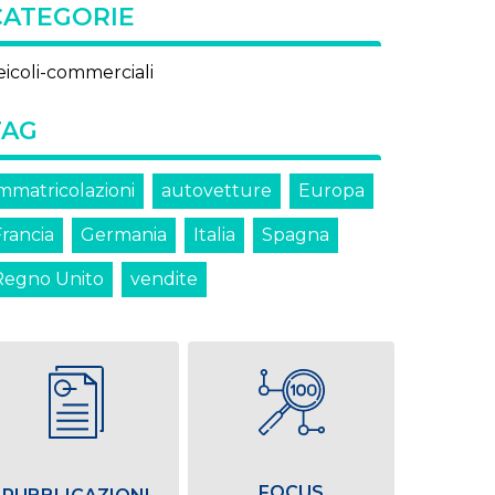
CATEGORIE
eicoli-commerciali
TAG
immatricolazioni
autovetture
Europa
Francia
Germania
Italia
Spagna
Regno Unito
vendite
FOCUS