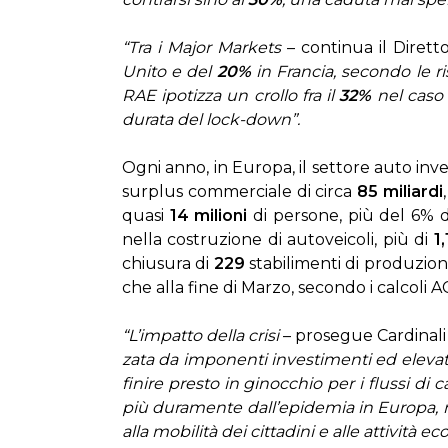
“Tra i Ma­jor Mar­ke­ts
– con­ti­nua il Di­ret­t
Uni­to e del
20%
in Fran­cia, se­con­do le ri­sp
RAE ipo­tiz­za un crol­lo fra il
32%
nel ca­so 
du­ra­ta del lock-do­wn”.
Ogni an­no, in Eu­ro­pa, il set­to­re au­to in­v
sur­plus com­mer­cia­le di cir­ca
85 mi­liar­di
qua­si
14 mi­lio­ni
di per­so­ne, più del 6% del
nel­la co­stru­zio­ne di au­to­vei­co­li, più di
1,
chiu­su­ra di
229
sta­bi­li­men­ti di pro­du­zi
che al­la fi­ne di Mar­zo, se­con­do i cal­co­li 
“L’im­pat­to del­la cri­si
– pro­se­gue Car­di­na­li
za­ta da im­po­nen­ti in­ve­sti­men­ti ed ele­va­ti
fi­ni­re pre­sto in gi­noc­chio per i flus­si di c
più du­ra­men­te dal­l’e­pi­de­mia in Eu­ro­pa, n
al­la mo­bi­li­tà dei cit­ta­di­ni e al­le at­ti­vi­