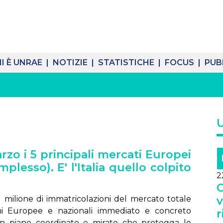
I È UNRAE |
NOTIZIE |
STATISTICHE |
FOCUS |
PUB
arzo i 5 principali mercati Europei
plesso). E' l'Italia quello colpito
2
C
1 milione di immatricolazioni del mercato totale
v
ni Europee e nazionali immediato e concreto
r
 un piano coordinato e mirato che protegga le