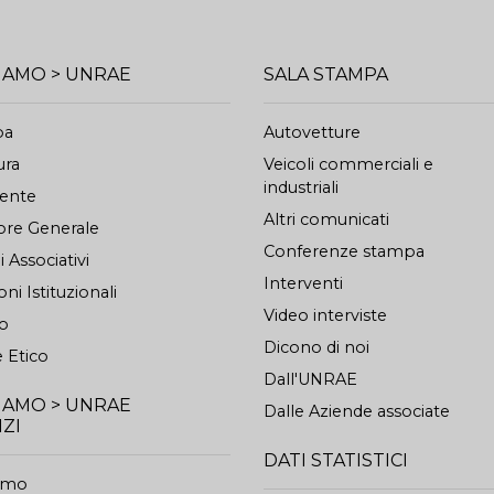
SIAMO > UNRAE
SALA STAMPA
pa
Autovetture
ura
Veicoli commerciali e
industriali
dente
Altri comunicati
ore Generale
Conferenze stampa
 Associativi
Interventi
oni Istituzionali
Video interviste
to
Dicono di noi
 Etico
Dall'UNRAE
SIAMO > UNRAE
Dalle Aziende associate
IZI
DATI STATISTICI
iamo