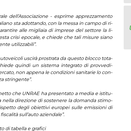
­le del­l’As­so­cia­zio­ne - espri­me ap­prez­za­men­to
Ita­lia­no sta adot­tan­do, con la mes­sa in cam­po di ri­
­ran­ti­re al­le mi­glia­ia di im­pre­se del set­to­re la li­
e­sta cri­si epo­ca­le, e chie­de che ta­li mi­su­re sia­no
te uti­liz­za­bi­li”.
to­vei­co­li usci­rà pro­stra­ta da que­sto bloc­co to­ta­
 chie­de quin­di un si­ste­ma in­te­gra­to di prov­ve­di­
­ca­to, non ap­pe­na le con­di­zio­ni sa­ni­ta­rie lo con­
­za strin­gen­te”.
ac­chet­to che UN­RAE ha pre­sen­ta­to a me­dia e isti­tu­
va nel­la di­re­zio­ne di so­ste­ne­re la do­man­da sti­mo­
pet­to de­gli obiet­ti­vi eu­ro­pei sul­le emis­sio­ni di
­sca­li­tà sul­l’au­to azien­da­le”.
 di ta­bel­la e gra­fi­ci