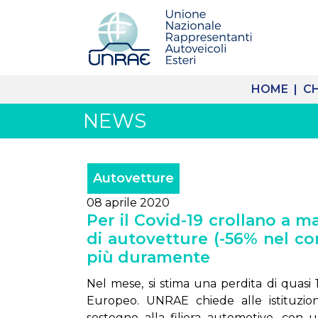
HOME |
CH
NEWS
Autovetture
08 aprile 2020
Per il Covid-19 crollano a m
di autovetture (-56% nel com
più duramente
Nel mese, si stima una perdita di quasi 
Europeo. UNRAE chiede alle istituzio
sostegno alla filiera automotive, con