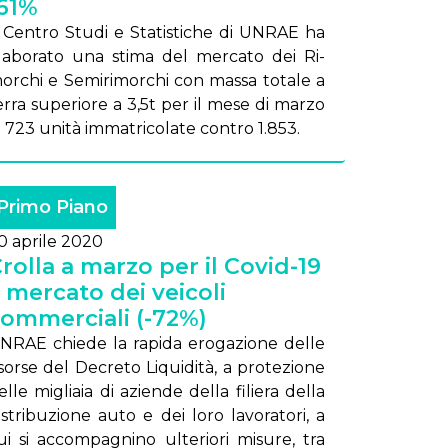
61%
l Cen­tro Stu­di e Sta­ti­sti­che di UN­RAE ha
la­bo­ra­to una sti­ma del mer­ca­to dei Ri­
or­chi e Se­mi­ri­mor­chi con mas­sa to­ta­le a
er­ra su­pe­rio­re a 3,5t per il me­se di mar­zo
i 723 uni­tà im­ma­tri­co­la­te con­tro 1.853.
Primo Piano
0 aprile 2020
rolla a marzo per il Covid-19
l mercato dei veicoli
ommerciali (-72%)
N­RAE chie­de la ra­pi­da ero­ga­zio­ne del­le
­sor­se del De­cre­to Li­qui­di­tà, a pro­te­zio­ne
l­le mi­glia­ia di azien­de del­la fi­lie­ra del­la
­stri­bu­zio­ne au­to e dei lo­ro la­vo­ra­to­ri, a
ui si ac­com­pa­gni­no ul­te­rio­ri mi­su­re, tra