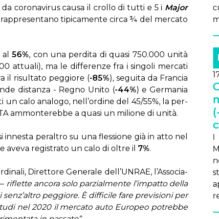
a co­ro­na­vi­rus cau­sa il crol­lo di tut­ti e 5 i
Ma­jor
c
 rap­pre­sen­ta­no ti­pi­ca­men­te cir­ca ¾ del mer­ca­to
m
a al
56%
, con una per­di­ta di qua­si 750.000 uni­tà
at­tua­li), ma le dif­fe­ren­ze fra i sin­go­li mer­ca­ti
1
 il ri­sul­ta­to peg­gio­re (
-85%
), se­gui­ta da Fran­cia
C
an­de di­stan­za - Re­gno Uni­to (
-44%
) e Ger­ma­nia
m
­ti un ca­lo ana­lo­go, nel­l’or­di­ne del 45/55%, la per­
(
TA am­mon­te­reb­be a qua­si un mi­lio­ne di uni­tà.
c
, si in­ne­sta pe­ral­tro su una fles­sio­ne già in at­to nel
I
ave­va re­gi­stra­to un ca­lo di ol­tre il
7%
.
M
n
na­li, Di­ret­to­re Ge­ne­ra­le del­l’UN­RAE, l’As­so­cia­
s
 –
ri­flet­te an­co­ra so­lo par­zial­men­te l’im­pat­to del­la
a
sen­z’al­tro peg­gio­re. È dif­fi­ci­le fa­re pre­vi­sio­ni per
re
 stu­di nel 2020 il mer­ca­to au­to Eu­ro­peo po­treb­be
i­men­ta­ta in pas­sa­to”.