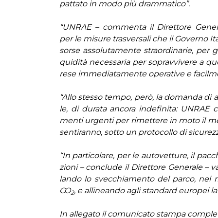
pat­ta­to in mo­do più dram­ma­ti­co”.
“UN­RAE – com­men­ta il Di­ret­to­re Ge­ne­ra
per le mi­su­re tra­sver­sa­li che il Go­ver­no 
sor­se as­so­lu­ta­men­te straor­di­na­rie, per ga
qui­di­tà ne­ces­sa­ria per so­prav­vi­ve­re a qu
re­se im­me­dia­ta­men­te ope­ra­ti­ve e fa­cil­men­
“Al­lo stes­so tem­po, pe­rò, la do­man­da di au­
le, di du­ra­ta an­co­ra in­de­fi­ni­ta: UN­RAE
men­ti ur­gen­ti per ri­met­te­re i
n mo­to il mer
sen­ti­ran­no, sot­to un pro­to­col­lo di si­cu­rez
“In par­ti­co­la­re, per le au­to­vet­tu­re, il p
zio­ni – con­clu­de il Di­ret­to­re Ge­ne­ra­le – 
lan­do lo svec­chia­men­to del par­co, nel ri­s
CO
, e al­li­nean­do agli stan­dard eu­ro­pei la fi
2
In al­le­ga­to il co­mu­ni­ca­to stam­pa com­ple­to