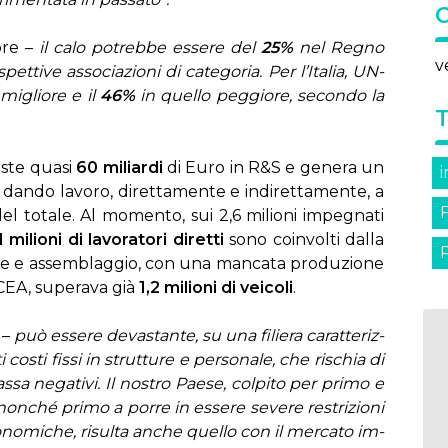
o­re –
il ca­lo po­treb­be es­se­re del
25%
nel Re­gno
v
et­ti­ve as­so­cia­zio­ni di ca­te­go­ria. Per l’I­ta­lia, UN­
mi­glio­re e il
46%
in quel­lo peg­gio­re, se­con­do la
e­ste qua­si
60 mi­liar­di
di Eu­ro in R&S e ge­ne­ra un
, dan­do la­vo­ro, di­ret­ta­men­te e in­di­ret­ta­men­te, a
 to­ta­le. Al mo­men­to, sui 2,6 mi­lio­ni im­pe­gna­ti
1 mi­lio­ni
di la­vo­ra­to­ri di­ret­ti
so­no coin­vol­ti dal­la
o­ne e as­sem­blag­gio, con una man­ca­ta pro­du­zio­ne
ACEA, su­pe­ra­va già
1,2 mi­lio­ni di vei­co­li
.
 –
può es­se­re de­va­stan­te, su una fi­lie­ra ca­rat­te­riz­
 co­sti fis­si in strut­tu­re e per­so­na­le, che ri­schia di
as­sa ne­ga­ti­vi. Il no­stro Pae­se, col­pi­to per pri­mo e
on­ché pri­mo a por­re in es­se­re se­ve­re re­stri­zio­ni
tà eco­no­mi­che, ri­sul­ta an­che quel­lo con il mer­ca­to im­