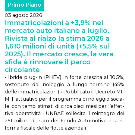
Primo Piano
03 agosto 2026
Immatricolazioni a +3,9% nel
mercato auto italiano a luglio.
Rivista al rialzo la stima 2026 a
1,610 milioni di unità (+5,5% sul
2025). Il mercato cresce, la vera
sfida è rinnovare il parco
circolante
• Ibri­de plug-in (PHEV) in for­te cre­sci­ta al 10,5%,
so­ste­nu­te dal no­leg­gio a lun­go ter­mi­ne (45%
del­le im­ma­tri­co­la­zio­ni) • Pub­bli­ca­to il De­cre­to MI­
MIT at­tua­ti­vo per il pro­gram­ma di no­leg­gio so­cia­
le, con tem­pi sti­ma­ti di cir­ca die­ci me­si per l’ef­fet­
ti­va ope­ra­ti­vi­tà • UN­RAE sol­le­ci­ta il rein­te­gro dei
251 mi­lio­ni di eu­ro del Fon­do Au­to­mo­ti­ve e la ri­
for­ma fi­sca­le del­le flot­te azien­da­li