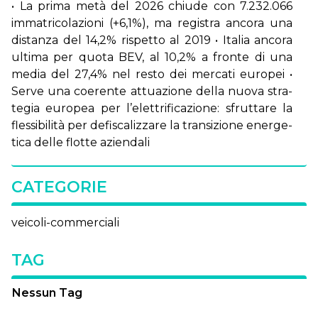
• La pri­ma me­tà del 2026 chiu­de con 7.232.066
im­ma­tri­co­la­zio­ni (+6,1%), ma re­gi­stra an­co­ra una
di­stan­za del 14,2% ri­spet­to al 2019 • Ita­lia an­co­ra
ul­ti­ma per quo­ta BEV, al 10,2% a fron­te di una
me­dia del 27,4% nel re­sto dei mer­ca­ti eu­ro­pei •
Ser­ve una coe­ren­te at­tua­zio­ne del­la nuo­va stra­
te­gia eu­ro­pea per l’e­let­tri­fi­ca­zio­ne: sfrut­ta­re la
fles­si­bi­li­tà per de­fi­sca­liz­za­re la tran­si­zio­ne ener­ge­
ti­ca del­le flot­te azien­da­li
CATEGORIE
veicoli-commerciali
TAG
Nessun Tag