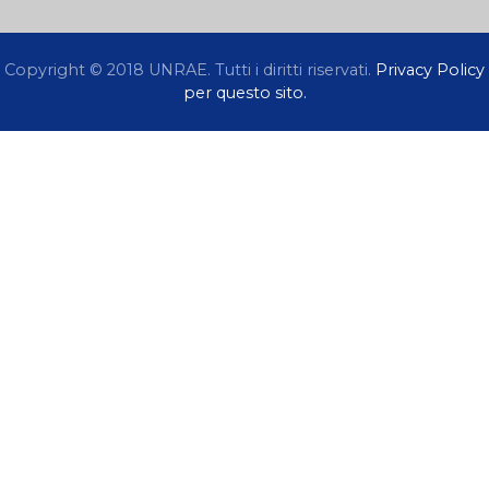
Copyright © 2018 UNRAE. Tutti i diritti riservati.
Privacy Policy
per questo sito.
La informiamo che questo sito non installa cookie di
profilazione ma, per migliorare la navigazione, utilizza
cookie tecnici di sessione e consente l’invio di cookie
analitici di terze parti. Quale ulteriore espressione
della nostra considerazione e nel rispetto della
normativa vigente, Le chiediamo il consenso all’uso
dei cookie. Per manifestare il Suo assenso all’uso dei
cookie sarà sufficiente fare click sul pulsante
ACCETTA. Se vuole saperne di più acceda alla nostra
Informativa estesa sulla privacy.
Informazioni sulla
privacy
ACCETTA
DETTAGLIO