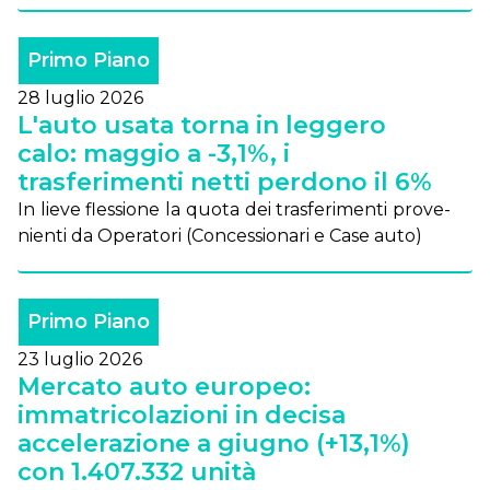
Primo Piano
28 luglio 2026
L'auto usata torna in leggero
calo: maggio a -3,1%, i
trasferimenti netti perdono il 6%
In lie­ve fles­sio­ne la quo­ta dei tra­sfe­ri­men­ti pro­ve­
nien­ti da Ope­ra­to­ri (Con­ces­sio­na­ri e Ca­se au­to)
Primo Piano
23 luglio 2026
Mercato auto europeo:
immatricolazioni in decisa
accelerazione a giugno (+13,1%)
con 1.407.332 unità