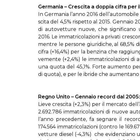
Ger­ma­nia – Cre­sci­ta a dop­pia ci­fra per 
In Ger­ma­nia l’an­no 2016 del­l’au­to­mo­bi­le 
sci­ta del 4,5% ri­spet­to al 2015. Gen­na­io 2017
di au­to­vet­tu­re nuo­ve, che si­gni­fi­ca­n
2016. Le im­ma­tri­co­la­zio­ni a pri­va­ti cre
men­tre le per­so­ne giu­ri­di­che, al 68,5% 
ci­fra (+16,4%) per la ben­zi­na che rag­giu
ve­men­te (+2,4%) le im­ma­tri­co­la­zio­ni di a
una quo­ta del 45,1%. For­te au­men­to per i 
di quo­ta), e per le ibri­de che au­men­ta­no de
Re­gno Uni­to – Gen­na­io re­cord dal 2005
Lie­ve cre­sci­ta (+2,3%) per il mer­ca­to del
2.692.786 im­ma­tri­co­la­zio­ni di nuo­ve au­
l’an­no pre­ce­den­te, fa se­gna­re il re­
174.564 im­ma­tri­co­la­zio­ni (con­tro le 169
vet­tu­re die­sel (-4,3%) che evi­den­zia­no