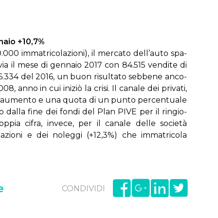
­na­io +10,7%
0 im­ma­tri­co­la­zio­ni), il mer­ca­to del­l’au­to spa­
­via il me­se di gen­na­io 2017 con 84.515 ven­di­te di
 76.334 del 2016, un buon ri­sul­ta­to seb­be­ne an­co­
, an­no in cui ini­ziò la cri­si. Il ca­na­le dei pri­va­ti,
 au­men­to e una quo­ta di un pun­to per­cen­tua­le
o dal­la fi­ne dei fon­di del Plan PI­VE per il rin­gio­
pia ci­fra, in­ve­ce, per il ca­na­le del­le so­cie­tà
la­zio­ni e dei no­leg­gi (+12,3%) che im­ma­tri­co­la
e
CONDIVIDI