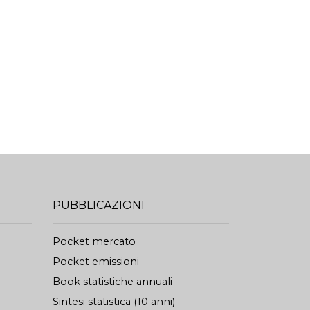
PUBBLICAZIONI
Pocket mercato
Pocket emissioni
Book statistiche annuali
Sintesi statistica (10 anni)