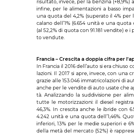
ri­sul­ta­to, in­ve­ce, per la ben­zi­na (+8,9%)
in­fi­ne, per le ali­men­ta­zio­ni a bas­so 
una quo­ta del 4,2% (su­pe­ra­to il 4% per la 
ca­la­no del­l’1% (6.654 uni­tà e una quo­ta
(al 52,2% di quo­ta con 91.181 ven­di­te) e 
to ven­du­te.
Fran­cia – Cre­sci­ta a dop­pia ci­fra per l’a­
In Fran­cia il 2016 del­l’au­to si era chiu­so
la­zio­ni. Il 2017 si apre, in­ve­ce, con una c
gra­zie al­le 153.046 im­ma­tri­co­la­zio­ni di a
an­che per le ven­di­te di au­to usa­te che
tà. Ana­liz­zan­do la sud­di­vi­sio­ne per ali­m
tut­te le mo­to­riz­za­zio­ni: il die­sel re­gi
46,3%. In cre­sci­ta an­che le ibri­de con 6
4.242 uni­tà e una quo­ta del­l’1,46%. Quo
in­fe­rio­ri, 13% per le me­die su­pe­rio­ri e 6
del­la me­tà del mer­ca­to (52%) è rap­pre­sen­