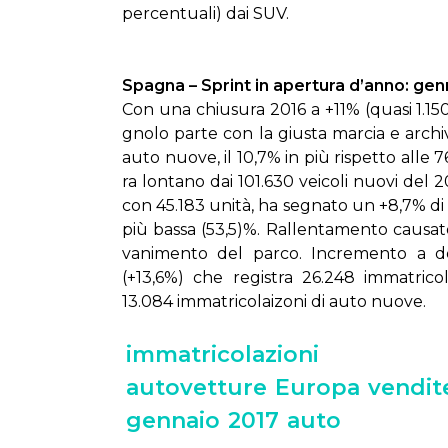
per­cen­tua­li) dai SUV.
Spa­gna – Sprint in aper­tu­ra d’an­no: gen
Con una chiu­su­ra 2016 a +11% (qua­si 1.150.00
gno­lo par­te con la giu­sta mar­cia e ar­chi
au­to nuo­ve, il 10,7% in più ri­spet­to al­le
ra lon­ta­no dai 101.630 vei­co­li nuo­vi del 2008
con 45.183 uni­tà, ha se­gna­to un +8,7% di
più bas­sa (53,5)%. Ral­len­ta­men­to cau­sa­t
va­ni­men­to del par­co. In­cre­men­to a dop­
(+13,6%) che re­gi­stra 26.248 im­ma­tri­co­
13.084 im­ma­tri­co­lai­zo­ni di au­to nuo­ve.
immatricolazioni
autovetture
Europa
vendit
gennaio
2017
auto