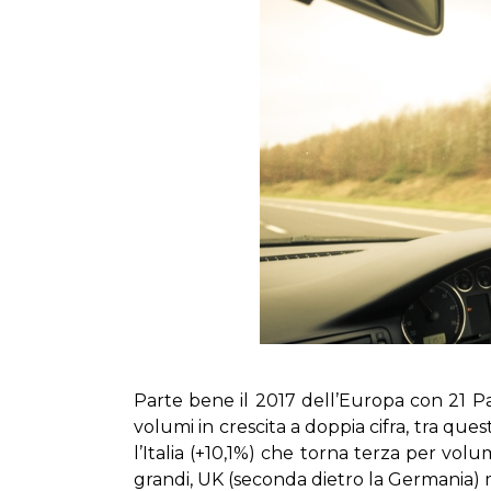
Par­te be­ne il 2017 del­l’Eu­ro­pa con 21 Pa
vo­lu­mi in cre­sci­ta a dop­pia ci­fra, tra que
l’I­ta­lia (+10,1%) che tor­na ter­za per vo­lu­
gran­di, UK (se­con­da die­tro la Ger­ma­nia