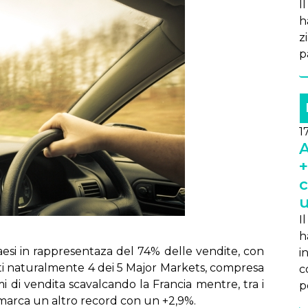
I
h
zi
pa
1
A
+
c
u
I
h
e­si in rap­pre­sen­ta­za del 74% del­le ven­di­te, con
i
­sti na­tu­ral­men­te 4 dei 5 Ma­jor Mar­ke­ts, com­pre­sa
co
mi di ven­di­ta sca­val­can­do la Fran­cia men­tre, tra i
pe
) mar­ca un al­tro re­cord con un +2,9%.