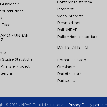
Conferenze stampa
 Associativi
Interventi
oni Istituzionali
Video interviste
to
Dicono di noi
 Etico
Dall'UNRAE
SIAMO > UNRAE
Dalle Aziende associate
IZI
DATI STATISTICI
iamo
 Studi e Statistiche
Immatricolazioni
o Analisi e Progetti
Circolante
 Servizi
Dati di settore
Dati storici
t © 2018 UNRAE. Tutti i diritti riservati.
Privacy Policy per ques