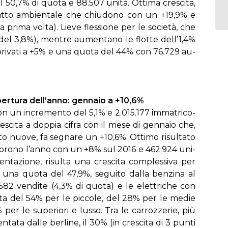
 al 50,7% di quo­ta e 88.507 uni­tà. Ot­ti­ma cre­sci­ta,
im­pat­to am­bien­ta­le che chiu­do­no con un +19,9% e
pri­ma vol­ta). Lie­ve fles­sio­ne per le so­cie­tà, che
 del 3,8%), men­tre au­men­ta­no le flot­te del­l’1,4%
i pri­va­ti a +5% e una quo­ta del 44% con 76.729 au­
per­tu­ra del­l’an­no: gen­na­io a +10,6%
 con un in­cre­men­to del 5,1% e 2.015.177 im­ma­tri­co­
re­sci­ta a dop­pia ci­fra con il me­se di gen­na­io che,
u­to nuo­ve, fa se­gna­re un +10,6%. Ot­ti­mo ri­sul­ta­to
 apro­no l’an­no con un +8% sul 2016 e 462.924 uni­
en­ta­zio­ne, ri­sul­ta una cre­sci­ta com­ples­si­va per
­stra una quo­ta del 47,9%, se­gui­to dal­la ben­zi­na al
.582 ven­di­te (4,3% di quo­ta) e le elet­tri­che con
­ta del 54% per le pic­co­le, del 28% per le me­die
% per le su­pe­rio­ri e lus­so. Tra le car­roz­ze­rie, più
ta­ta dal­le ber­li­ne, il 30% (in cre­sci­ta di 3 pun­ti