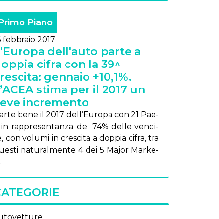
Primo Piano
6 febbraio 2017
'Europa dell'auto parte a
oppia cifra con la 39^
rescita: gennaio +10,1%.
’ACEA stima per il 2017 un
ieve incremento
ar­te be­ne il 2017 del­l’Eu­ro­pa con 21 Pae­
i in rap­pre­sen­tan­za del 74% del­le ven­di­
, con vo­lu­mi in cre­sci­ta a dop­pia ci­fra, tra
ue­sti na­tu­ral­men­te 4 dei 5 Ma­jor Mar­ke­
.
CATEGORIE
utovetture