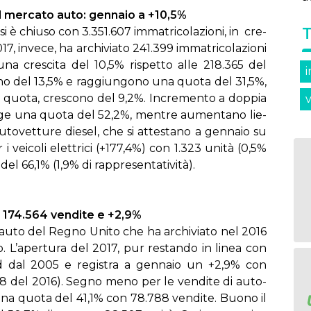
il mer­ca­to au­to: gen­na­io a +10,5%
si è chiu­so con 3.351.607 im­ma­tri­co­la­zio­ni, in cre­
, in­ve­ce, ha ar­chi­via­to 241.399 im­ma­tri­co­la­zio­ni
o una cre­sci­ta del 10,5% ri­spet­to al­le 218.365 del
­sco­no del 13,5% e rag­giun­go­no una quo­ta del 31,5%,
di quo­ta, cre­sco­no del 9,2%. In­cre­men­to a dop­pia
n­ge una quo­ta del 52,2%, men­tre au­men­ta­no lie­
u­to­vet­tu­re die­sel, che si at­te­sta­no a gen­na­io su
vei­co­li elet­tri­ci (+177,4%) con 1.323 uni­tà (0,5%
l 66,1% (1,9% di rap­pre­sen­ta­ti­vi­tà).
: 174.564 ven­di­te e +2,9%
­l’au­to del Re­gno Uni­to che ha ar­chi­via­to nel 2016
to. L’a­per­tu­ra del 2017, pur re­stan­do in li­nea con
cord dal 2005 e re­gi­stra a gen­na­io un +2,9% con
.678 del 2016). Se­gno me­no per le ven­di­te di au­to­
 una quo­ta del 41,1% con 78.788 ven­di­te. Buo­no il