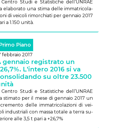
l Cen­tro Stu­di e Sta­ti­sti­che del­l’UN­RAE
a ela­bo­ra­to una sti­ma del­le im­ma­tri­co­la­
o­ni di vei­co­li ri­mor­chia­ti per gen­na­io 2017
­ri a 1.150 uni­tà.
Primo Piano
7 febbraio 2017
 gennaio registrato un
26,7%. L'intero 2016 si va
onsolidando su oltre 23.500
nità
l Cen­tro Stu­di e Sta­ti­sti­che del­l’UN­RAE
a sti­ma­to per il me­se di gen­na­io 2017 un
n­cre­men­to del­le im­ma­tri­co­la­zio­ni di vei­
­li in­du­stria­li con mas­sa to­ta­le a ter­ra su­
­rio­re al­le 3,5 t pa­ri a +26,7%