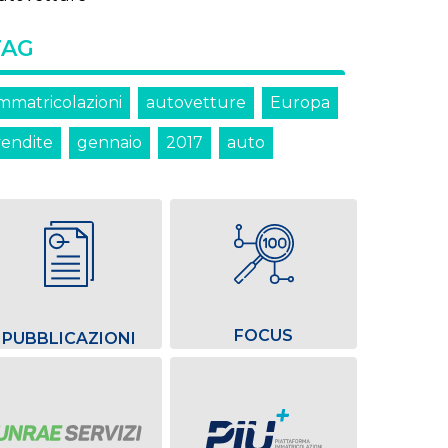
TAG
immatricolazioni
autovetture
Europa
vendite
gennaio
2017
auto
FOCUS
PUBBLICAZIONI