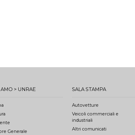
SIAMO > UNRAE
SALA STAMPA
pa
Autovetture
ura
Veicoli commerciali e
industriali
dente
Altri comunicati
ore Generale