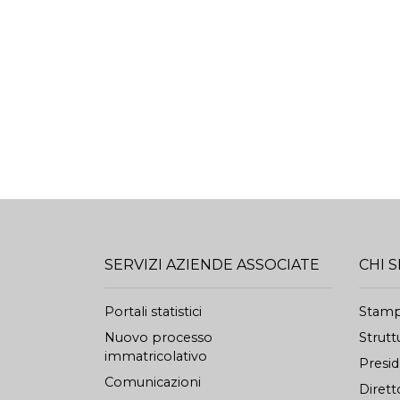
SERVIZI AZIENDE ASSOCIATE
CHI 
Portali statistici
Stam
Nuovo processo
Strutt
immatricolativo
Presi
Comunicazioni
Dirett