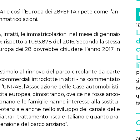
 41 e co­sì l’Eu­ro­pa dei 28+EF­TA ri­pe­te co­me l’an­
a­tri­co­la­zio­ni.
1
L
, in­fat­ti, le im­ma­tri­co­la­zio­ni nel me­se di gen­na­io
d
% ri­spet­to a 1.093.878 del 2016. Se­con­do la stes­sa
c
 l’Eu­ro­pa dei 28 do­vreb­be chiu­de­re l’an­no 2017 in
L
l
sti­mo­lo al rin­no­vo del par­co cir­co­lan­te da par­te
P
ni com­mer­cia­li in­tro­dot­te in al­tri - ha com­men­ta­to
s
’UN­RAE, l’As­so­cia­zio­ne del­le Ca­se au­to­mo­bi­li­sti­
te
i­ta eu­ro­pea, di­mo­stran­do, ove ce ne fos­se an­co­
q
o­na­no e le fa­mi­glie han­no in­te­res­se al­la so­sti­tu­
ts
 po­ten­zia­le an­che nel­lo svi­lup­po del ca­na­le del­le
a tra il trat­ta­men­to fi­sca­le ita­lia­no e quan­to pra­
i­men­sio­ne del par­co an­zia­no”.
a