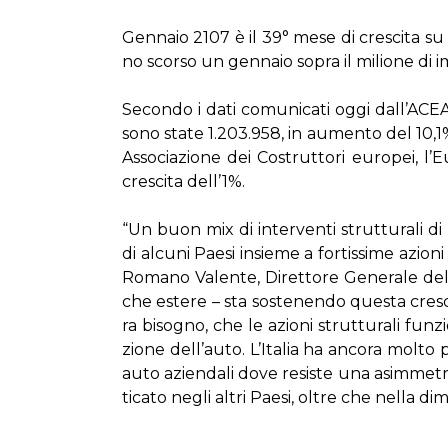
Gen­na­io 2107 è il 39° me­se di cre­sci­ta su
no scor­so un gen­na­io so­pra il mi­lio­ne di im­m
Se­con­do i da­ti co­mu­ni­ca­ti og­gi dal­l’A­CEA
so­no sta­te 1.203.958, in au­men­to del 10,1
As­so­cia­zio­ne dei Co­strut­to­ri eu­ro­pei,
cre­sci­ta del­l’1%.
“Un buon mix di in­ter­ven­ti strut­tu­ra­li di 
di al­cu­ni Pae­si in­sie­me a for­tis­si­me azio­
Ro­ma­no Va­len­te, Di­ret­to­re Ge­ne­ra­le del­l
che este­re – sta so­ste­nen­do que­sta cre­sc
ra bi­so­gno, che le azio­ni strut­tu­ra­li fun­zi
zio­ne del­l’au­to. L’I­ta­lia ha an­co­ra mol­to
au­to azien­da­li do­ve re­si­ste una asim­me­tri
ti­ca­to ne­gli al­tri Pae­si, ol­tre che nel­la d