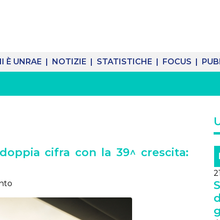
I È UNRAE |
NOTIZIE |
STATISTICHE |
FOCUS |
PUB
doppia cifra con la 39^ crescita:
2
ento
S
d
g