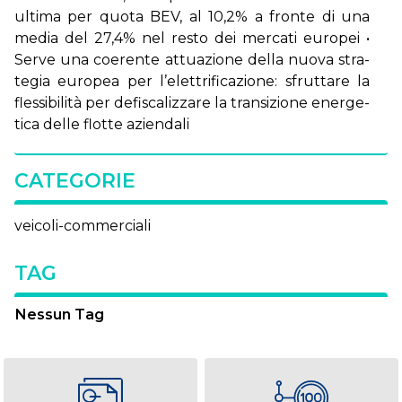
ul­ti­ma per quo­ta BEV, al 10,2% a fron­te di una
me­dia del 27,4% nel re­sto dei mer­ca­ti eu­ro­pei •
Ser­ve una coe­ren­te at­tua­zio­ne del­la nuo­va stra­
te­gia eu­ro­pea per l’e­let­tri­fi­ca­zio­ne: sfrut­ta­re la
fles­si­bi­li­tà per de­fi­sca­liz­za­re la tran­si­zio­ne ener­ge­
ti­ca del­le flot­te azien­da­li
CATEGORIE
veicoli-commerciali
TAG
Nessun Tag