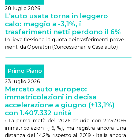
28 luglio 2026
L'auto usata torna in leggero
calo: maggio a -3,1%, i
trasferimenti netti perdono il 6%
In lie­ve fles­sio­ne la quo­ta dei tra­sfe­ri­men­ti pro­ve­
nien­ti da Ope­ra­to­ri (Con­ces­sio­na­ri e Ca­se au­to)
Primo Piano
23 luglio 2026
Mercato auto europeo:
immatricolazioni in decisa
accelerazione a giugno (+13,1%)
con 1.407.332 unità
• La pri­ma me­tà del 2026 chiu­de con 7.232.066
im­ma­tri­co­la­zio­ni (+6,1%), ma re­gi­stra an­co­ra una
di­stan­za del 14,2% ri­spet­to al 2019 • Ita­lia an­co­ra