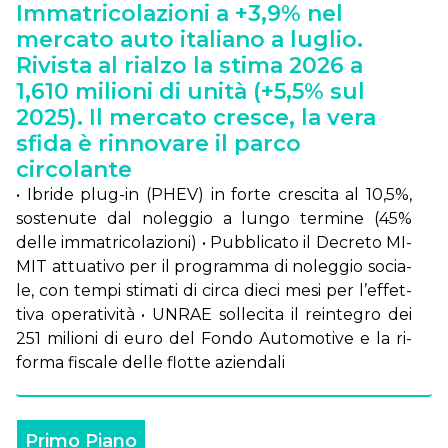
Immatricolazioni a +3,9% nel
mercato auto italiano a luglio.
Rivista al rialzo la stima 2026 a
1,610 milioni di unità (+5,5% sul
2025). Il mercato cresce, la vera
sfida è rinnovare il parco
circolante
• Ibri­de plug-in (PHEV) in for­te cre­sci­ta al 10,5%,
so­ste­nu­te dal no­leg­gio a lun­go ter­mi­ne (45%
del­le im­ma­tri­co­la­zio­ni) • Pub­bli­ca­to il De­cre­to MI­
MIT at­tua­ti­vo per il pro­gram­ma di no­leg­gio so­cia­
le, con tem­pi sti­ma­ti di cir­ca die­ci me­si per l’ef­fet­
ti­va ope­ra­ti­vi­tà • UN­RAE sol­le­ci­ta il rein­te­gro dei
251 mi­lio­ni di eu­ro del Fon­do Au­to­mo­ti­ve e la ri­
for­ma fi­sca­le del­le flot­te azien­da­li
Primo Piano