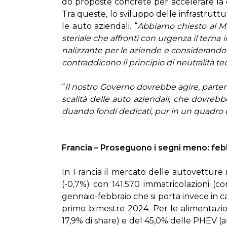
do pro­po­ste con­cre­te per ac­ce­le­ra­re la dif
Tra que­ste, lo svi­lup­po del­le in­fra­strut­tu­r
le au­to azien­da­li. “
Ab­bia­mo chie­sto al Mi­
ste­ria­le che af­fron­ti con ur­gen­za il te­ma 
na­liz­zan­te per le azien­de e con­si­de­ran­do 
con­trad­di­co­no il prin­ci­pio di neu­tra­li­tà tec
“
Il no­stro Go­ver­no do­vreb­be agi­re, par­ten­d
sca­li­tà del­le au­to azien­da­li, che do­vreb­b
duan­do fon­di de­di­ca­ti, pur in un qua­dro di 
Fran­cia – Pro­se­guo­no i se­gni me­no: feb
In Fran­cia il mer­ca­to del­le au­to­vet­tu­re 
(-0,7%) con 141.570 im­ma­tri­co­la­zio­ni (
gen­na­io-feb­bra­io che si por­ta in­ve­ce in
pri­mo bi­me­stre 2024. Per le ali­men­ta­zio­
17,9% di share) e del 45,0% del­le PHEV (al 4,