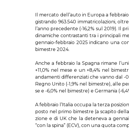
Il mer­ca­to del­l’au­to in Eu­ro­pa a feb­bra­i
gi­stran­do 963.540 im­ma­tri­co­la­zio­ni, ol­
l’an­no pre­ce­den­te (-16,2% sul 2019). Il pri­
di­na­mi­che con­tra­stan­ti tra i prin­ci­pa­li m
gen­na­io-feb­bra­io 2025 in­di­ca­no una con
bi­me­stre 2024.
An­che a feb­bra­io la Spa­gna ri­ma­ne l’u­ni
+11,0% nel me­se e un +8,4% nel bi­me­stre; gl
an­da­men­ti dif­fe­ren­zia­ti che van­no dal 
Re­gno Uni­to (-1,9% nel bi­me­stre), al­le per­
se e -6,0% nel bi­me­stre) e Ger­ma­nia (-6,
A feb­bra­io l’I­ta­lia oc­cu­pa la ter­za po­si­zio
po­sto nel pri­mo bi­me­stre (a sca­pi­to del­la
zio­ne e di UK che la de­te­ne­va a gen­na­i
“con la spi­na” (ECV), con una quo­ta com­pl