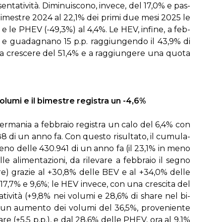
ta­ti­vi­tà. Di­mi­nui­sco­no, in­ve­ce, del 17,0% e pas­
­me­stre 2024 al 22,1% dei pri­mi due me­si 2025 le
7% e le PHEV (-49,3%) al 4,4%. Le HEV, in­fi­ne, a feb­
 e gua­da­gna­no 15 p.p. rag­giun­gen­do il 43,9% di
­to a cre­sce­re del 51,4% e a rag­giun­ge­re una quo­ta
­lu­mi e il bi­me­stre re­gi­stra un -4,6%
Ger­ma­nia a feb­bra­io re­gi­stra un ca­lo del 6,4% con
88 di un an­no fa. Con que­sto ri­sul­ta­to, il cu­mu­la­
me­no del­le 430.941 di un an­no fa (il 23,1% in me­no
 ali­men­ta­zio­ni, da ri­le­va­re a feb­bra­io il se­gno
are) gra­zie al +30,8% del­le BEV e al +34,0% del­le
 17,7% e 9,6%; le HEV in­ve­ce, con una cre­sci­ta del
a­ti­vi­tà (+9,8% nei vo­lu­mi e 28,6% di share nel bi­
un au­men­to dei vo­lu­mi del 36,5%, pro­ve­nien­te
re (+5,5 p.p.), e dal 28,6% del­le PHEV, ora al 9,1%