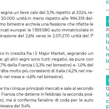
c
o se­gna un lie­ve ca­lo del 3,1% ri­spet­to al 2024, re­
tre 30.000 uni­tà in me­no ri­spet­to al­le 994.319 del­
mo bi­me­stre ar­chi­via una fles­sio­ne che ri­flet­te le
2
er­ca­ti eu­ro­pei: le 1.959.580 au­to im­ma­tri­co­la­te in
I
­tra­zio­ne del 2,6% ver­so le 2.011.270 uni­tà del 1°
l
U
­co in cre­sci­ta fra i 5 Ma­jor Mar­ket, se­gnan­do un
m
i al­tri se­gni so­no tut­ti ne­ga­ti­vi, sia pu­re con
i
-0,7% del­la Fran­cia (-3,3% nel bi­me­stre) e -1,0% del
di­te mol­to più con­si­sten­ti di Ita­lia (-6,2% nel me­
4% nel me­se e -4,6% nel bi­me­stre).
­ne tra i cin­que prin­ci­pa­li mer­ca­ti e sa­le al se­con­do
1
V
 Fran­cia che de­tie­ne in feb­bra­io la se­con­da po­si­
o), ma si con­fer­ma fa­na­li­no di co­da per le au­to
c
es­si­va del 9,4%.
F