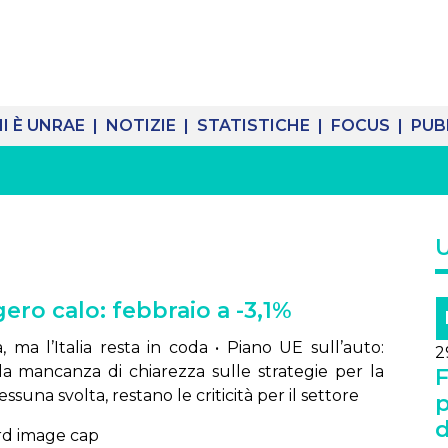
I È UNRAE |
NOTIZIE |
STATISTICHE |
FOCUS |
PUB
ero calo: febbraio a -3,1%
, ma l’Italia resta in coda • Piano UE sull’auto:
2
 la mancanza di chiarezza sulle strategie per la
F
suna svolta, restano le criticità per il settore
p
d