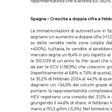
rap­pre­sen­ta­ti­vi­tà che si at­te­sta sul 36,5%
Spa­gna – Cre­sci­ta a dop­pia ci­fra a feb­bra­
Le im­ma­tri­co­la­zio­ni di au­to­vet­tu­re i
se­gna­no un au­men­to a dop­pia ci­fra (+11,
so del­le ven­di­te nel­le zo­ne col­pi­te dal­
+400%), tut­ta­via, le ven­di­te si sa­reb­be
mer­ca­to se­gna un 8,4% in più ri­spet­to a
le 150.039 di un an­no fa. Per quel che con­ce
sia per le ECV (+38,9%) che cre­sco­no gr
(ri­spet­ti­va­men­te al 6,8% e 7,6% di quo­
ta 35,2% di feb­bra­io 2024 al 44,1% di que­s
da­gna­no un +34,3% dei vo­lu­mi gra­zie 
por­ta­no la rap­pre­sen­ta­ti­vi­tà com­ple
HEV re­gi­stra­no una cre­sci­ta del 31,5% e 
giun­gen­do il 44,6% di share. A feb­bra­io l
ma­no a 110,3 g/Km (-5,3%). Nel bi­me­stre, in­