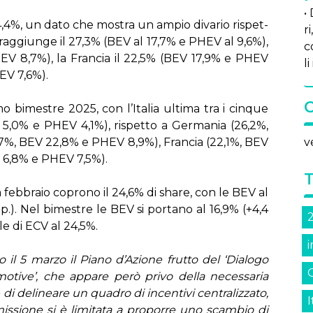
• 
,4%, un da­to che mo­stra un am­pio di­va­rio ri­spet­
ri
nia rag­giun­ge il 27,3% (BEV al 17,7% e PHEV al 9,6%),
c
HEV 8,7%), la Fran­cia il 22,5% (BEV 17,9% e PHEV
li
EV 7,6%).
 bi­me­stre 2025, con l’I­ta­lia ul­ti­ma tra i cin­que
5,0% e PHEV 4,1%), ri­spet­to a Ger­ma­nia (26,2%,
,7%, BEV 22,8% e PHEV 8,9%), Fran­cia (22,1%, BEV
v
 6,8% e PHEV 7,5%).
a feb­bra­io co­pro­no il 24,6% di share, con le BEV al
p.). Nel bi­me­stre le BEV si por­ta­no al 16,9% (+4,4
a­le di ECV al 24,5%.
il 5 mar­zo il Pia­no d’A­zio­ne frut­to del ‘Dia­lo­go
o­mo­ti­ve’, che ap­pa­re pe­rò pri­vo del­la ne­ces­sa­ria
 di de­li­nea­re un qua­dro di in­cen­ti­vi cen­tra­liz­za­to,
I
is­sio­ne si è li­mi­ta­ta a pro­por­re uno scam­bio di