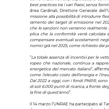
be­st prac­ti­ces tra i va­ri Pae­si, sen­za for­ni­
drea Car­di­na­li, Di­ret­to­re Ge­ne­ra­le del­
mis­sio­ne al­la pos­si­bi­li­tà di in­tro­dur­re fles
ra­men­to dei tar­get di emis­sio­ne nel 20
che le san­zio­ni non ver­ran­no real­men­te ri
pli­ca che la con­for­mi­tà ver­rà cal­co­la­ta
com­pen­sa­re even­tua­li sco­sta­men­ti ne­gli
no­mi­ci già nel 2025, co­me ri­chie­sto dai prin­c
“
La to­ta­le as­sen­za di in­cen­ti­vi per le vet­t
ro­peo che na­zio­na­le, con­ti­nua a rap­pre­se
ener­ge­ti­ca del mer­ca­to ita­lia­no
”, af­fer­ma
co­me l’e­le­va­to co­sto del­l’e­ner­gia e l’in­suf­fi
Dal 2022 a og­gi, con i fon­di PNRR, so­no sta­t
di so­li 6.000 pun­ti di ri­ca­ri­ca, a fron­te de­
la fi­ne di que­st’an­no
”.
Il 14 mar­zo l’UN­RAE ha par­te­ci­pa­to al Ta