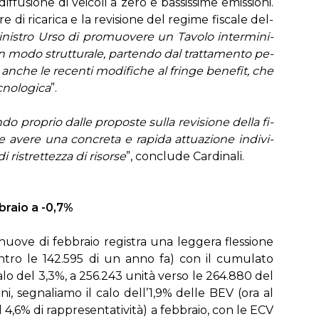
­fu­sio­ne di vei­co­li a ze­ro e bas­sis­si­me emis­sio­ni.
e di ri­ca­ri­ca e la re­vi­sio­ne del re­gi­me fi­sca­le del­
ni­stro Ur­so di pro­muo­ve­re un Ta­vo­lo in­ter­mi­ni­
in mo­do strut­tu­ra­le, par­ten­do dal trat­ta­men­to pe­
an­che le re­cen­ti mo­di­fi­che al frin­ge be­ne­fit, che
­no­lo­gi­ca
”.
o pro­prio dal­le pro­po­ste sul­la re­vi­sio­ne del­la fi­
e ave­re una con­cre­ta e ra­pi­da at­tua­zio­ne in­di­vi­
ri­stret­tez­za di ri­sor­se
”, con­clu­de Car­di­na­li.
­bra­io a -0,7%
nuo­ve di feb­bra­io re­gi­stra una leg­ge­ra fles­sio­ne
con­tro le 142.595 di un an­no fa) con il cu­mu­la­to
 ca­lo del 3,3%, a 256.243 uni­tà ver­so le 264.880 del
ni, se­gna­lia­mo il ca­lo del­l’1,9% del­le BEV (ora al
6% di rap­pre­sen­ta­ti­vi­tà) a feb­bra­io, con le ECV