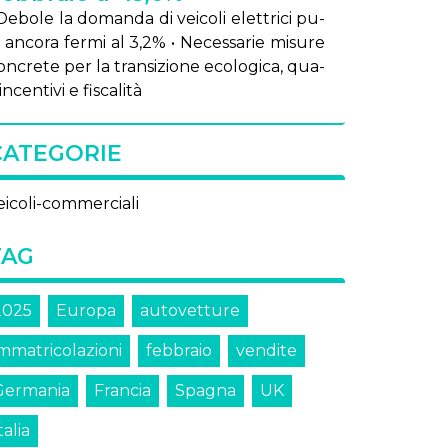
De­bo­le la do­man­da di vei­co­li elet­tri­ci pu­
, an­co­ra fer­mi al 3,2% • Ne­ces­sa­rie mi­su­re
on­cre­te per la tran­si­zio­ne eco­lo­gi­ca, qua­
 in­cen­ti­vi e fi­sca­li­tà
CATEGORIE
eicoli-commerciali
TAG
2025
Europa
autovetture
immatricolazioni
febbraio
vendite
Germania
Francia
Spagna
UK
talia