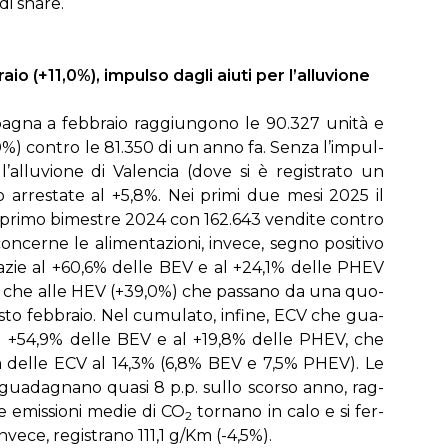
 di share.
io (+11,0%), im­pul­so da­gli aiu­ti per l’al­lu­vio­ne
n Spa­gna a feb­bra­io rag­giun­go­no le 90.327 uni­tà e
0%) con­tro le 81.350 di un an­no fa. Sen­za l’im­pul­
l’al­lu­vio­ne di Va­len­cia (do­ve si è re­gi­stra­to un
­ro ar­re­sta­te al +5,8%. Nei pri­mi due me­si 2025 il
l pri­mo bi­me­stre 2024 con 162.643 ven­di­te con­tro
r­ne le ali­men­ta­zio­ni, in­ve­ce, se­gno po­si­ti­vo
a­zie al +60,6% del­le BEV e al +24,1% del­le PHEV
ta), che al­le HEV (+39,0%) che pas­sa­no da una quo­
to feb­bra­io. Nel cu­mu­la­to, in­fi­ne, ECV che gua­
al +54,9% del­le BEV e al +19,8% del­le PHEV, che
s­si­va del­le ECV al 14,3% (6,8% BEV e 7,5% PHEV). Le
gua­da­gna­no qua­si 8 p.p. sul­lo scor­so an­no, rag­
e emis­sio­ni me­die di CO
tor­na­no in ca­lo e si fer­
2
ve­ce, re­gi­stra­no 111,1 g/Km (-4,5%).