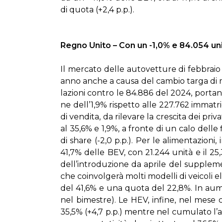
di quo­ta (+2,4 p.p.).
Re­gno Uni­to – Con un -1,0% e 84.054 uni­tà a
Il mer­ca­to del­le au­to­vet­tu­re di feb­bra­i
an­no an­che a cau­sa del cam­bio tar­ga di ma
la­zio­ni con­tro le 84.886 del 2024, por­tan­
ne del­l’1,9% ri­spet­to al­le 227.762 im­ma­tri­
di ven­di­ta, da ri­le­va­re la cre­sci­ta dei pri­
al 35,6% e 1,9%, a fron­te di un ca­lo del­le 
di share (-2,0 p.p.). Per le ali­men­ta­zio­ni, 
41,7% del­le BEV, con 21.244 uni­tà e il 25,
del­l’in­tro­du­zio­ne da apri­le del sup­ple­m
che coin­vol­ge­rà mol­ti mo­del­li di vei­co­li e
del 41,6% e una quo­ta del 22,8%. In au­m
nel bi­me­stre). Le HEV, in­fi­ne, nel me­se
35,5% (+4,7 p.p.) men­tre nel cu­mu­la­to l’au