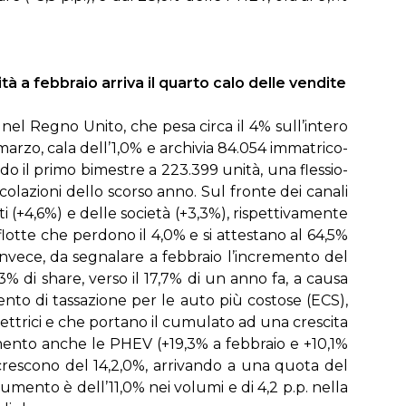
 feb­bra­io ar­ri­va il quar­to ca­lo del­le ven­di­te
o nel Re­gno Uni­to, che pe­sa cir­ca il 4% sul­l’in­te­ro
r­zo, ca­la del­l’1,0% e ar­chi­via 84.054 im­ma­tri­co­
do il pri­mo bi­me­stre a 223.399 uni­tà, una fles­sio­
co­la­zio­ni del­lo scor­so an­no. Sul fron­te dei ca­na­li
va­ti (+4,6%) e del­le so­cie­tà (+3,3%), ri­spet­ti­va­men­te
flot­te che per­do­no il 4,0% e si at­te­sta­no al 64,5%
in­ve­ce, da se­gna­la­re a feb­bra­io l’in­cre­men­to del
3% di share, ver­so il 17,7% di un an­no fa, a cau­sa
en­to di tas­sa­zio­ne per le au­to più co­sto­se (ECS),
let­tri­ci e che por­ta­no il cu­mu­la­to ad una cre­sci­ta
en­to an­che le PHEV (+19,3% a feb­bra­io e +10,1%
 cre­sco­no del 14,2,0%, ar­ri­van­do a una quo­ta del
­men­to è del­l’11,0% nei vo­lu­mi e di 4,2 p.p. nel­la