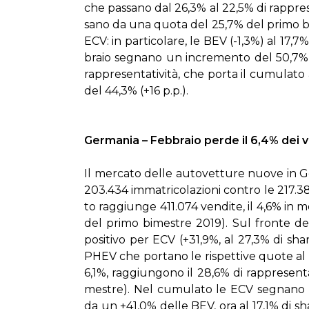
che pas­sa­no dal 26,3% al 22,5% di rap­pre­sen­
sa­no da una quo­ta del 25,7% del pri­mo bi
ECV: in par­ti­co­la­re, le BEV (-1,3%) al 17,
bra­io se­gna­no un in­cre­men­to del 50,7%
rap­pre­sen­ta­ti­vi­tà, che por­ta il cu­mu­la
del 44,3% (+16 p.p.).
Ger­ma­nia – Feb­bra­io per­de il 6,4% dei vo
Il mer­ca­to del­le au­to­vet­tu­re nuo­ve in 
203.434 im­ma­tri­co­la­zio­ni con­tro le 217.3
to rag­giun­ge 411.074 ven­di­te, il 4,6% in 
del pri­mo bi­me­stre 2019). Sul fron­te del­le
po­si­ti­vo per ECV (+31,9%, al 27,3% di sh
PHEV che por­ta­no le ri­spet­ti­ve quo­te al
6,1%, rag­giun­go­no il 28,6% di rap­pre­sen­t
me­stre). Nel cu­mu­la­to le ECV se­gna­no 
da un +41,0% del­le BEV, ora al 17,1% di sha