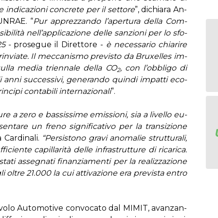
re in­di­ca­zio­ni con­cre­te per il set­to­re
”, di­chia­ra An­
l’UN­RAE. “
Pur ap­prez­zan­do l’a­per­tu­ra del­la Com­
­si­bi­li­tà nel­l’ap­pli­ca­zio­ne del­le san­zio­ni per lo sfo­
25 -
pro­se­gue il Di­ret­to­re -
è ne­ces­sa­rio chia­ri­re
n­via­te. Il mec­ca­ni­smo pre­vi­sto da Bru­xel­les im­
 sul­la me­dia trien­na­le del­la CO
, con l’ob­bli­go di
2
 an­ni suc­ces­si­vi, ge­ne­ran­do quin­di im­pat­ti eco­
i­pi con­ta­bi­li in­ter­na­zio­na­li
”.
u­re a ze­ro e bas­sis­si­me emis­sio­ni, sia a li­vel­lo eu­
n­ta­re un fre­no si­gni­fi­ca­ti­vo per la tran­si­zio­ne
 Car­di­na­li.
“Per­si­sto­no gra­vi ano­ma­lie strut­tu­ra­li,
­cien­te ca­pil­la­ri­tà del­le in­fra­strut­tu­re di ri­ca­ri­ca.
i as­se­gna­ti fi­nan­zia­men­ti per la rea­liz­za­zio­ne
gli ol­tre 21.000 la cui at­ti­va­zio­ne era pre­vi­sta en­tro
­vo­lo Au­to­mo­ti­ve con­vo­ca­to dal MI­MIT, avan­zan­