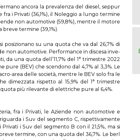
n­fer­ma­no an­co­ra la pre­va­len­za del die­sel, sep­pur
e fra i Pri­va­ti (36,1%), il No­leg­gio a lun­go ter­mi­ne
zien­de non au­to­mo­ti­ve (59,8%), men­tre il mo­to­re
 a bre­ve ter­mi­ne (39,1%).
­li, si po­si­zio­na­no su una quo­ta che va dal 26,7% di
de non au­to­mo­ti­ve. Per­for­man­ce in di­sce­sa in­ve­
­ti, da una quo­ta del­l’11,7% del 1° tri­me­stre 2022
ri­che pu­re (BEV) che scen­do­no dal 4,7% al 3,3%. Le
ro-area del­le so­cie­tà, men­tre le BEV so­lo fra le
 di­mez­za­ta ri­spet­to al 15,9% del 1° tri­me­stre
quo­ta più ri­le­van­te di elet­tri­che pu­re al 6,4%.
­ze­ria, fra i Pri­va­ti, le Azien­de non au­to­mo­ti­ve e
ri­guar­da i Suv del seg­men­to C, ri­spet­ti­va­men­te
 Pri­va­ti i Suv del seg­men­to B con il 21,5%, ma si
a bre­ve ter­mi­ne, con una quo­ta del 36,7%. Le ber­l