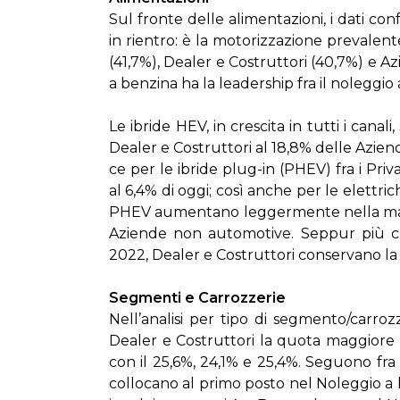
Sul fron­te del­le ali­men­ta­zio­ni, i da­ti co
in rien­tro: è la mo­to­riz­za­zio­ne pre­va­len­t
(41,7%), Dea­ler e Co­strut­to­ri (40,7%) e A
a ben­zi­na ha la lea­der­ship fra il no­leg­gio
Le ibri­de HEV, in cre­sci­ta in tut­ti i ca­na
Dea­ler e Co­strut­to­ri al 18,8% del­le Azien­
ce per le ibri­de plug-in (PHEV) fra i Pri­va
al 6,4% di og­gi; co­sì an­che per le elet­t
PHEV au­men­ta­no leg­ger­men­te nel­la ma­c
Azien­de non au­to­mo­ti­ve. Sep­pur più che
2022, Dea­ler e Co­strut­to­ri con­ser­va­no la 
Seg­men­ti e Car­roz­ze­rie
Nel­l’a­na­li­si per ti­po di seg­men­to/car­roz
Dea­ler e Co­strut­to­ri la quo­ta mag­gio­re 
con il 25,6%, 24,1% e 25,4%. Se­guo­no fra i
col­lo­ca­no al pri­mo po­sto nel No­leg­gio 