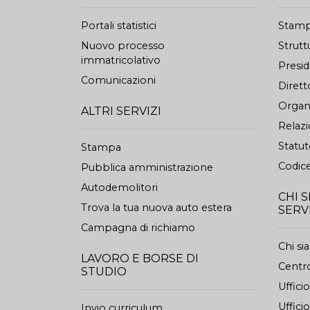
Portali statistici
Stam
Nuovo processo
Strutt
immatricolativo
Presi
Comunicazioni
Dirett
Organi
ALTRI SERVIZI
Relazi
Statu
Stampa
Codice
Pubblica amministrazione
Autodemolitori
CHI 
Trova la tua nuova auto estera
SERV
Campagna di richiamo
Chi s
LAVORO E BORSE DI
Centro
STUDIO
Uffici
Ufficio
Invio curriculum