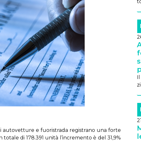
to
2
A
f
s
p
I
z
2
M
 au­to­vet­tu­re e fuo­ri­stra­da re­gi­stra­no una for­te
l
 to­ta­le di 178.391 uni­tà l’in­cre­men­to è del 31,9%