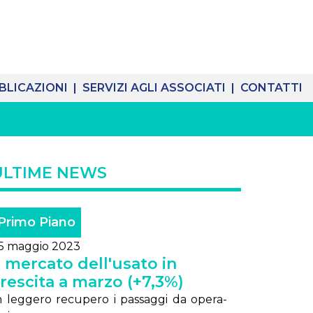
BLICAZIONI |
SERVIZI AGLI ASSOCIATI |
CONTATTI
ULTIME NEWS
Primo Piano
5 maggio 2023
l mercato dell'usato in
rescita a marzo (+7,3%)
n leg­ge­ro re­cu­pe­ro i pas­sag­gi da ope­ra­