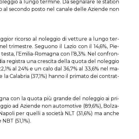
­leg­gio a lun­go ter­mi­ne. Da se­gna­la­re le sta­tion
al se­con­do po­sto nel ca­na­le del­le Azien­de non
­gior ri­cor­so al no­leg­gio di vet­tu­re a lun­go ter­
 nel tri­me­stre. Se­guo­no il La­zio con il 14,6%, Pie­
 te­sta, l’E­mi­lia-Ro­ma­gna con l’8,3%. Nel con­fron­
a re­gi­stra una cre­sci­ta del­la quo­ta del no­leg­gio
i dal 22,1% al 24% e un ca­lo dal 36,7% al 33,6% nel ma­
) e la Ca­la­bria (37,1%) han­no il pri­ma­to dei con­trat­
lo­gna con la quo­ta più gran­de del no­leg­gio ai pri­
leg­gio ad Azien­de non au­to­mo­ti­ve (89,6%), Bol­za­
 Na­po­li per quel­li a so­cie­tà NLT (31,6%) ma an­che
e NBT (51,1%).