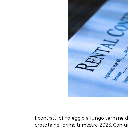
I con­trat­ti di no­leg­gio a lun­go ter­mi­ne di
cre­sci­ta nel pri­mo tri­me­stre 2023. Con un