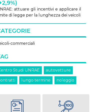
+2,9%)
­RAE: at­tua­re gli in­cen­ti­vi e ap­pli­ca­re il
i­mi­te di leg­ge per la lun­ghez­za dei vei­co­li
CATEGORIE
eicoli-commerciali
TAG
Centro Studi UNRAE
autovetture
ontratti
lungo termine
noleggio