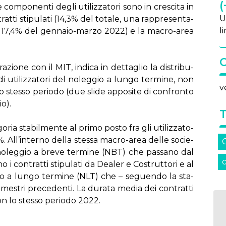
(
om­po­nen­ti de­gli uti­liz­za­to­ri so­no in cre­sci­ta in
UN
­trat­ti sti­pu­la­ti (14,3% del to­ta­le, una rap­pre­sen­ta­
l
co del 17,4% del gen­na­io-mar­zo 2022) e la ma­cro-area
o­ra­zio­ne con il MIT, in­di­ca in det­ta­glio la di­stri­bu­
 di uti­liz­za­to­ri del no­leg­gio a lun­go ter­mi­ne, non
v
l­lo stes­so pe­rio­do (due sli­de ap­po­si­te di con­fron­to
io).
ria sta­bil­men­te al pri­mo po­sto fra gli uti­liz­za­to­
%. Al­l’in­ter­no del­la stes­sa ma­cro-area del­le so­cie­
i no­leg­gio a bre­ve ter­mi­ne (NBT) che pas­sa­no dal
c
 i con­trat­ti sti­pu­la­ti da Dea­ler e Co­strut­to­ri e al
g­gio a lun­go ter­mi­ne (NLT) che – se­guen­do la sta­
 tri­me­stri pre­ce­den­ti. La du­ra­ta me­dia dei con­trat­ti
con lo stes­so pe­rio­do 2022.