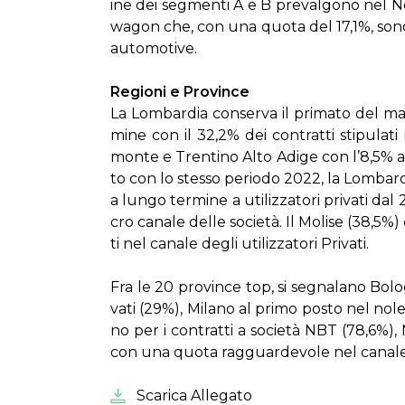
i­ne dei seg­men­ti A e B pre­val­go­no nel No
wa­gon che, con una quo­ta del 17,1%, so­no 
au­to­mo­ti­ve.
Re­gio­ni e Pro­vin­ce
La Lom­bar­dia con­ser­va il pri­ma­to del mag
mi­ne con il 32,2% dei con­trat­ti sti­pu­la­ti
mon­te e Tren­ti­no Al­to Adi­ge con l’8,5% a
to con lo stes­so pe­rio­do 2022, la Lom­bar­di
a lun­go ter­mi­ne a uti­liz­za­to­ri pri­va­t
cro ca­na­le del­le so­cie­tà. Il Mo­li­se (38,5%
ti nel ca­na­le de­gli uti­liz­za­to­ri Pri­va­ti.
Fra le 20 pro­vin­ce top, si se­gna­la­no Bo­
va­ti (29%), Mi­la­no al pri­mo po­sto nel no­
no per i con­trat­ti a so­cie­tà NBT (78,6%),
con una quo­ta rag­guar­de­vo­le nel ca­na­l
Scarica Allegato