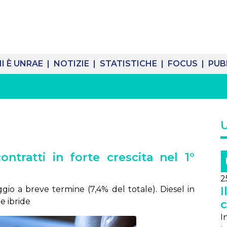
I È UNRAE |
NOTIZIE |
STATISTICHE |
FOCUS |
PUB
ntratti in forte crescita nel 1°
2
gio a breve termine (7,4% del totale). Diesel in
I
e ibride
c
I