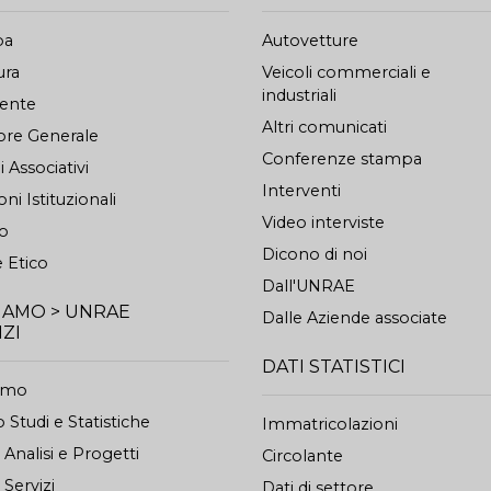
pa
Autovetture
ura
Veicoli commerciali e
industriali
dente
Altri comunicati
ore Generale
Conferenze stampa
 Associativi
Interventi
oni Istituzionali
Video interviste
to
Dicono di noi
 Etico
Dall'UNRAE
SIAMO > UNRAE
Dalle Aziende associate
IZI
DATI STATISTICI
iamo
 Studi e Statistiche
Immatricolazioni
o Analisi e Progetti
Circolante
 Servizi
Dati di settore