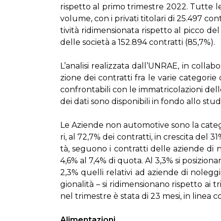
ri­spet­to al pri­mo tri­me­stre 2022. Tut­te le c
vo­lu­me, con i pri­va­ti ti­to­la­ri di 25.497 con
ti­vi­tà ri­di­men­sio­na­ta ri­spet­to al pic­
del­le so­cie­tà a 152.894 con­trat­ti (85,7%).
L’a­na­li­si rea­liz­za­ta dal­l’UN­RAE, in col­la­b
zio­ne dei con­trat­ti fra le va­rie ca­te­go­rie
con­fron­ta­bi­li con le im­ma­tri­co­la­zio­ni de
dei da­ti so­no di­spo­ni­bi­li in fon­do al­lo stu­d
Le Azien­de non au­to­mo­ti­ve so­no la ca­te­go­
ri, al 72,7% dei con­trat­ti, in cre­sci­ta del 31
tà, se­guo­no i con­trat­ti del­le azien­de d
4,6% al 7,4% di quo­ta. Al 3,3% si po­si­zio­na­no
2,3% quel­li re­la­ti­vi ad azien­de di no­le
gio­na­li­tà – si ri­di­men­sio­na­no ri­spet­to ai
nel tri­me­stre è sta­ta di 23 me­si, in li­nea 
Ali­men­ta­zio­ni