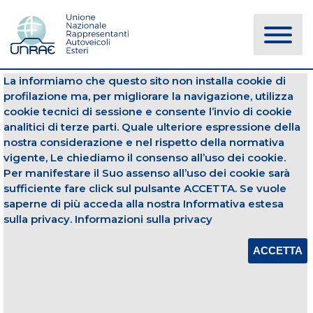
La informiamo che questo sito non installa cookie di
NOTIZIE
profilazione ma, per migliorare la navigazione, utilizza
cookie tecnici di sessione e consente l’invio di cookie
analitici di terze parti. Quale ulteriore espressione della
Struttura Mercato
Autovetture
nostra considerazione e nel rispetto della normativa
vigente, Le chiediamo il consenso all’uso dei cookie.
01 ottobre 2015
Per manifestare il Suo assenso all’uso dei cookie sarà
sufficiente fare click sul pulsante ACCETTA. Se vuole
STRUTTURA DEL MERCATO –
SETTEMBRE 2015
saperne di più acceda alla nostra Informativa estesa
sulla privacy.
Informazioni sulla privacy
Apri Allegato
ACCETTA
CONDIVIDI