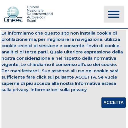
La informiamo che questo sito non installa cookie di
NOTIZIE
profilazione ma, per migliorare la navigazione, utilizza
cookie tecnici di sessione e consente l’invio di cookie
analitici di terze parti. Quale ulteriore espressione della
Immatricolazioni
Europa
Autovetture
nostra considerazione e nel rispetto della normativa
vigente, Le chiediamo il consenso all’uso dei cookie.
Veicoli Commerciali
Veicoli Industriali
Per manifestare il Suo assenso all’uso dei cookie sarà
Rimorchi
Semirimorchi
Parco Circolante
sufficiente fare click sul pulsante ACCETTA. Se vuole
saperne di più acceda alla nostra Informativa estesa
sulla privacy.
Informazioni sulla privacy
ACCETTA
Italia
Vendite
13 luglio 2026
Veicoli Commerciali leggeri: a giugno