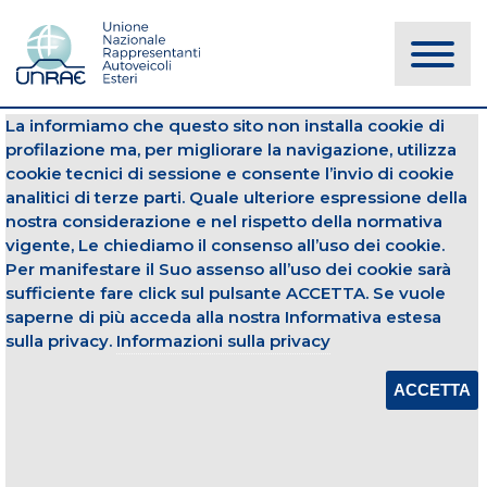
La informiamo che questo sito non installa cookie di
NOTIZIE
profilazione ma, per migliorare la navigazione, utilizza
cookie tecnici di sessione e consente l’invio di cookie
analitici di terze parti. Quale ulteriore espressione della
Immatricolazioni
Autovetture
nostra considerazione e nel rispetto della normativa
vigente, Le chiediamo il consenso all’uso dei cookie.
03 giugno 2024
Per manifestare il Suo assenso all’uso dei cookie sarà
sufficiente fare click sul pulsante ACCETTA. Se vuole
STRUTTURA DEL MERCATO – MAGGIO
2024
saperne di più acceda alla nostra Informativa estesa
sulla privacy.
Informazioni sulla privacy
Apri Allegato
ACCETTA
CONDIVIDI