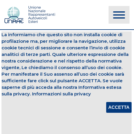
La informiamo che questo sito non installa cookie di
NOTIZIE
profilazione ma, per migliorare la navigazione, utilizza
cookie tecnici di sessione e consente l’invio di cookie
analitici di terze parti. Quale ulteriore espressione della
Gruppi
Autovetture
nostra considerazione e nel rispetto della normativa
vigente, Le chiediamo il consenso all’uso dei cookie.
02 aprile 2024
Per manifestare il Suo assenso all’uso dei cookie sarà
sufficiente fare click sul pulsante ACCETTA. Se vuole
IMMATRICOLAZIONI DI AUTOVETTURE
PER GRUPPI – MARZO 2024
saperne di più acceda alla nostra Informativa estesa
sulla privacy.
Informazioni sulla privacy
Apri Allegato
ACCETTA
CONDIVIDI