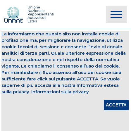
La informiamo che questo sito non installa cookie di
NOTIZIE
profilazione ma, per migliorare la navigazione, utilizza
cookie tecnici di sessione e consente l’invio di cookie
analitici di terze parti. Quale ulteriore espressione della
Autovetture
Top10
nostra considerazione e nel rispetto della normativa
vigente, Le chiediamo il consenso all’uso dei cookie.
01 dicembre 2022
Per manifestare il Suo assenso all’uso dei cookie sarà
sufficiente fare click sul pulsante ACCETTA. Se vuole
TOP 10 PER CARROZZERIA – NOVEMBRE
2022
saperne di più acceda alla nostra Informativa estesa
sulla privacy.
Informazioni sulla privacy
Apri Allegato
ACCETTA
CONDIVIDI