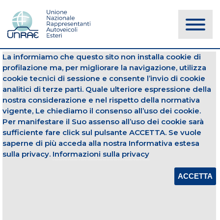
La informiamo che questo sito non installa cookie di
NOTIZIE
profilazione ma, per migliorare la navigazione, utilizza
cookie tecnici di sessione e consente l’invio di cookie
analitici di terze parti. Quale ulteriore espressione della
Immatricolazioni
Veicoli Industriali
nostra considerazione e nel rispetto della normativa
vigente, Le chiediamo il consenso all’uso dei cookie.
11 giugno 2020
Per manifestare il Suo assenso all’uso dei cookie sarà
sufficiente fare click sul pulsante ACCETTA. Se vuole
TORNA NELL'OMBRA
L'AUTOTRASPORTO SETTORE "USA E
saperne di più acceda alla nostra Informativa estesa
GETTA", STRATEGICO SOLO
sulla privacy.
Informazioni sulla privacy
NELL'EMERGENZA?
ACCETTA
Il Centro Studi e Statistiche di UNRAE,
l’Associazione delle Case estere, sulla base dei
dati di immatricolazione forniti dal Ministero
delle Infrastrutture e dei Trasporti, ha elaborato