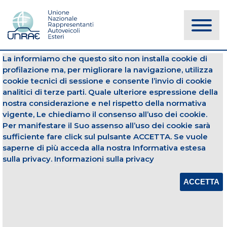
La informiamo che questo sito non installa cookie di
NOTIZIE
profilazione ma, per migliorare la navigazione, utilizza
cookie tecnici di sessione e consente l’invio di cookie
analitici di terze parti. Quale ulteriore espressione della
Autovetture
Top10
nostra considerazione e nel rispetto della normativa
vigente, Le chiediamo il consenso all’uso dei cookie.
02 dicembre 2019
Per manifestare il Suo assenso all’uso dei cookie sarà
sufficiente fare click sul pulsante ACCETTA. Se vuole
TOP 10 PER CARROZZERIA – NOVEMBRE
2019
saperne di più acceda alla nostra Informativa estesa
sulla privacy.
Informazioni sulla privacy
Apri Allegato
ACCETTA
CONDIVIDI