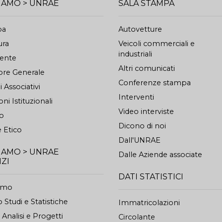
SIAMO > UNRAE
SALA STAMPA
pa
Autovetture
ura
Veicoli commerciali e
industriali
dente
Altri comunicati
ore Generale
Conferenze stampa
 Associativi
Interventi
oni Istituzionali
Video interviste
to
Dicono di noi
 Etico
Dall'UNRAE
SIAMO > UNRAE
Dalle Aziende associate
IZI
DATI STATISTICI
iamo
 Studi e Statistiche
Immatricolazioni
o Analisi e Progetti
Circolante