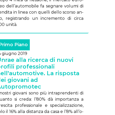
eo del­l’au­to­mo­bi­le fa se­gna­re vo­lu­mi di
en­di­ta in li­nea con quel­li del­lo scor­so an­
o, re­gi­stran­do un in­cre­men­to di cir­ca
00 uni­tà.
Primo Piano
4 giugno 2019
nrae alla ricerca di nuovi
rofili professionali
ell'automotive. La risposta
ei giovani ad
Autopromotec
 no­stri gio­va­ni so­no più in­tra­pren­den­ti di
uan­to si cre­da: l’80% dà im­por­tan­za a
e­sci­ta pro­fes­sio­na­le e spe­cia­liz­za­zio­ne,
­lo il 16% al­la di­stan­za da ca­sa e l’8% al­l’o­