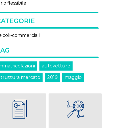
­rio fles­si­bi­le
CATEGORIE
eicoli-commerciali
TAG
immatricolazioni
autovetture
Struttura mercato
2019
maggio