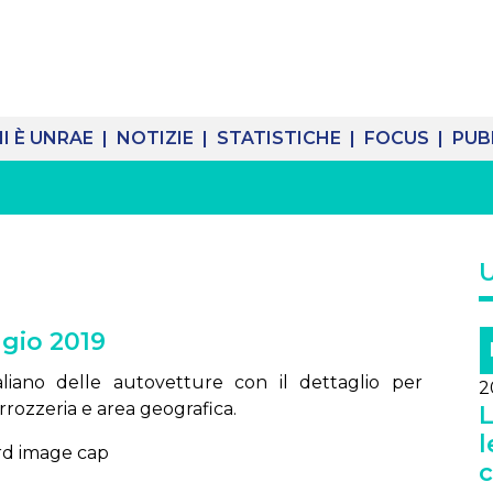
I È UNRAE |
NOTIZIE |
STATISTICHE |
FOCUS |
PUB
gio 2019
aliano delle autovetture con il dettaglio per
2
rrozzeria e area geografica.
L
l
c