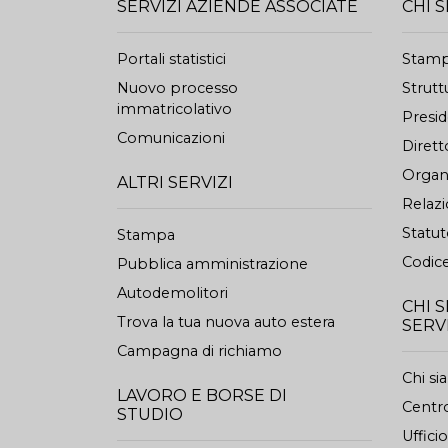
SERVIZI AZIENDE ASSOCIATE
CHI 
Portali statistici
Stam
Nuovo processo
Strutt
immatricolativo
Presi
Comunicazioni
Dirett
Organi
ALTRI SERVIZI
Relazi
Statu
Stampa
Codice
Pubblica amministrazione
Autodemolitori
CHI 
Trova la tua nuova auto estera
SERV
Campagna di richiamo
Chi s
LAVORO E BORSE DI
Centro
STUDIO
Uffici