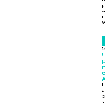
p
v
n
6
1
U
p
n
d
I
q
cr
so