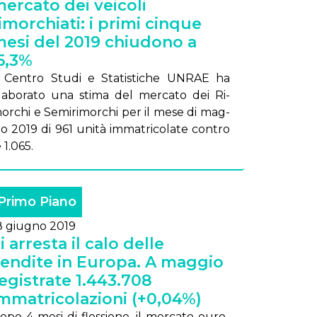
ercato dei veicoli
imorchiati: i primi cinque
esi del 2019 chiudono a
5,3%
l Cen­tro Stu­di e Sta­ti­sti­che UN­RAE ha
la­bo­ra­to una sti­ma del mer­ca­to dei Ri­
or­chi e Se­mi­ri­mor­chi per il me­se di mag­
io 2019 di 961 uni­tà im­ma­tri­co­la­te con­tro
e 1.065.
Primo Piano
8 giugno 2019
i arresta il calo delle
endite in Europa. A maggio
egistrate 1.443.708
mmatricolazioni (+0,04%)
o­po 4 me­si di fles­sio­ne, il mer­ca­to eu­ro­