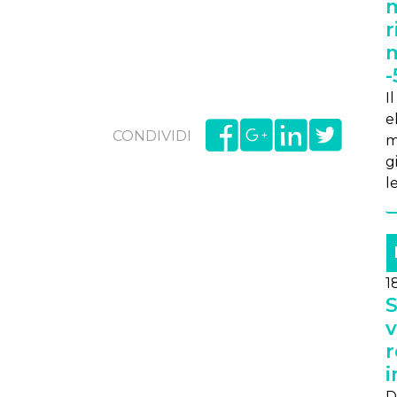
m
r
m
-
I
e
CONDIVIDI
m
g
l
1
S
v
r
i
D