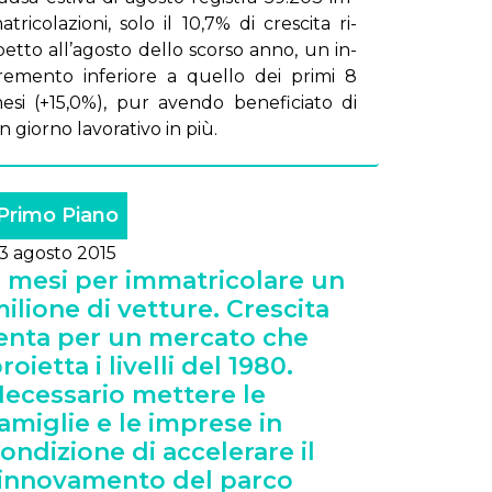
­tri­co­la­zio­ni, so­lo il 10,7% di cre­sci­ta ri­
pet­to al­l’a­go­sto del­lo scor­so an­no, un in­
re­men­to in­fe­rio­re a quel­lo dei pri­mi 8
e­si (+15,0%), pur aven­do be­ne­fi­cia­to di
 gior­no la­vo­ra­ti­vo in più.
Primo Piano
3 agosto 2015
 mesi per immatricolare un
ilione di vetture. Crescita
enta per un mercato che
roietta i livelli del 1980.
ecessario mettere le
amiglie e le imprese in
ondizione di accelerare il
innovamento del parco