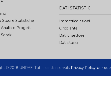
IZI
DATI STATISTICI
iamo
 Studi e Statistiche
Immatricolazioni
o Analisi e Progetti
Circolante
 Servizi
Dati di settore
Dati storici
t © 2018 UNRAE. Tutti i diritti riservati.
Privacy Policy per ques
filazione ma, per migliorare la navigazione, utilizza co
ella nostra considerazione e nel rispetto della normativ
 sufficiente fare click sul pulsante ACCETTA. Se vuole 