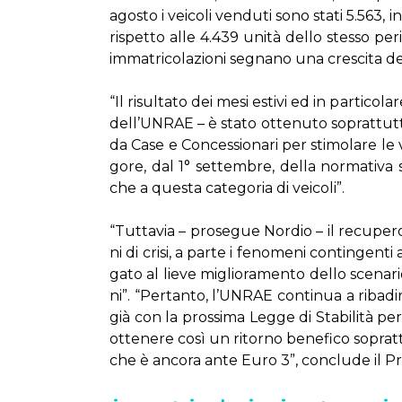
ago­sto i vei­co­li ven­du­ti so­no sta­ti 5.563,
ri­spet­to al­le 4.439 uni­tà del­lo stes­so pe­
im­ma­tri­co­la­zio­ni se­gna­no una cre­sci­ta
“Il ri­sul­ta­to dei me­si esti­vi ed in par­ti­co­
del­l’UN­RAE – è sta­to ot­te­nu­to so­prat­tut
da Ca­se e Con­ces­sio­na­ri per sti­mo­la­re le v
go­re, dal 1° set­tem­bre, del­la nor­ma­ti­va su
che a que­sta ca­te­go­ria di vei­co­li”.
“Tut­ta­via – pro­se­gue Nor­dio – il re­cu­pe­r
ni di cri­si, a par­te i fe­no­me­ni con­tin­gen­t
ga­to al lie­ve mi­glio­ra­men­to del­lo sce­na­r
ni”. “Per­tan­to, l’UN­RAE con­ti­nua a ri­ba­di­
già con la pros­si­ma Leg­ge di Sta­bi­li­tà per 
ot­te­ne­re co­sì un ri­tor­no be­ne­fi­co so­pra
che è an­co­ra an­te Eu­ro 3”, con­clu­de il Pre