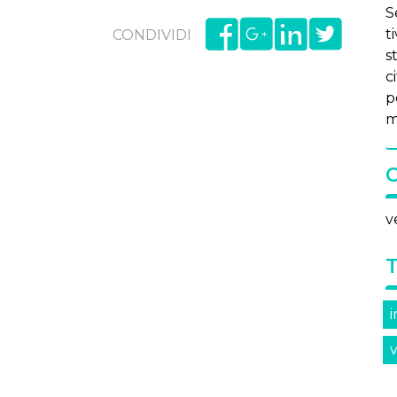
S
t
CONDIVIDI
s
c
p
ma
v
v