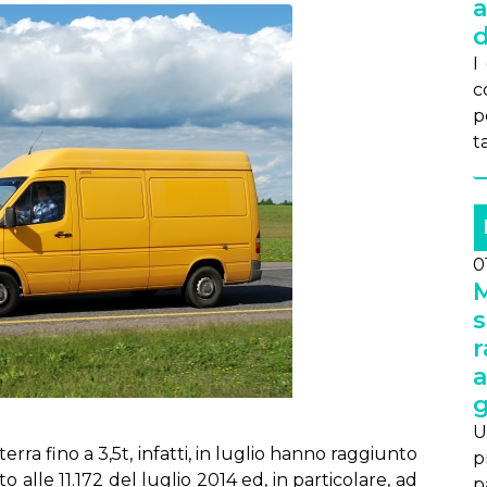
a
d
I
c
pe
t
0
M
s
r
a
g
U
ter­ra fi­no a 3,5t, in­fat­ti, in lu­glio han­no rag­giun­to
pr
to al­le 11.172 del lu­glio 2014 ed, in par­ti­co­la­re, ad
p