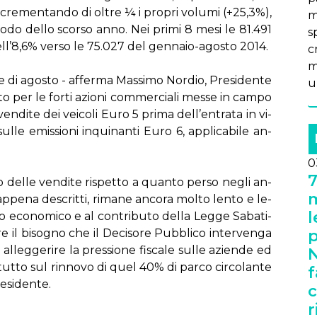
 in­cre­men­tan­do di ol­tre ¼ i pro­pri vo­lu­mi (+25,3%),
ma
rio­do del­lo scor­so an­no. Nei pri­mi 8 me­si le 81.491
s
 del­l’8,6% ver­so le 75.027 del gen­na­io-ago­sto 2014.
c
m
la­re di ago­sto - af­fer­ma Mas­si­mo Nor­dio, Pre­si­den­te
un
­to per le for­ti azio­ni com­mer­cia­li mes­se in cam­po
en­di­te dei vei­co­li Eu­ro 5 pri­ma del­l’en­tra­ta in vi­
l­le emis­sio­ni in­qui­nan­ti Eu­ro 6, ap­pli­ca­bi­le an­
0
7
o del­le ven­di­te ri­spet­to a quan­to per­so ne­gli an­
m
i ap­pe­na de­scrit­ti, ri­ma­ne an­co­ra mol­to len­to e le­
l
io eco­no­mi­co e al con­tri­bu­to del­la Leg­ge Sa­ba­ti­
re il bi­so­gno che il De­ci­so­re Pub­bli­co in­ter­ven­ga
p
al­leg­ge­ri­re la pres­sio­ne fi­sca­le sul­le azien­de ed
N
t­tut­to sul rin­no­vo di quel 40% di par­co cir­co­lan­te
f
­si­den­te.
c
r