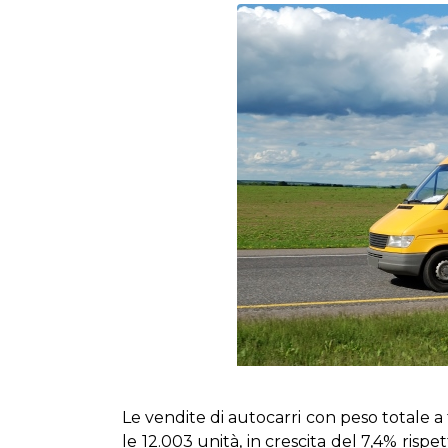
Le ven­di­te di au­to­car­ri con pe­so to­ta­le a 
le 12.003 uni­tà, in cre­sci­ta del 7,4% ri­spet­