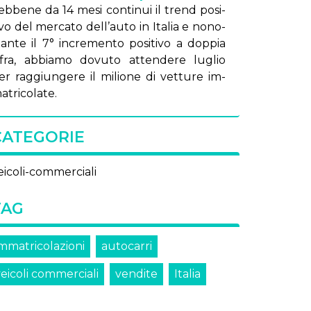
eb­be­ne da 14 me­si con­ti­nui il trend po­si­
i­vo del mer­ca­to del­l’au­to in Ita­lia e no­no­
tan­te il 7° in­cre­men­to po­si­ti­vo a dop­pia
i­fra, ab­bia­mo do­vu­to at­ten­de­re lu­glio
er rag­giun­ge­re il mi­lio­ne di vet­tu­re im­
­tri­co­la­te.
CATEGORIE
eicoli-commerciali
TAG
immatricolazioni
autocarri
eicoli commerciali
vendite
Italia