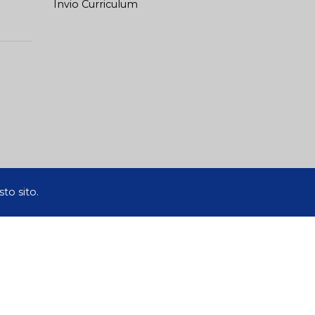
Invio Curriculum
to sito.
okie tecnici di sessione e consente l’invio di cookie
a vigente, Le chiediamo il consenso all’uso dei cookie.
saperne di più acceda alla nostra Informativa estesa