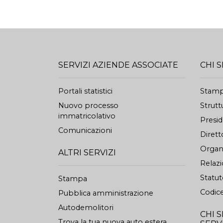
SERVIZI AZIENDE ASSOCIATE
CHI 
Portali statistici
Stam
Nuovo processo
Strutt
immatricolativo
Presi
Comunicazioni
Dirett
Organi
ALTRI SERVIZI
Relazi
Statu
Stampa
Codice
Pubblica amministrazione
Autodemolitori
CHI 
Trova la tua nuova auto estera