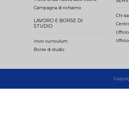
SERV
Campagna di richiamo
Chi s
LAVORO E BORSE DI
Centro
STUDIO
Uffici
Ufficio
Invio curriculum
Borse di studio
Copyrigh
La informiamo che questo sito non installa cookie di pro
analitici di terze parti. Quale ulteriore espressione d
Per manifestare il Suo assenso all’uso dei cookie sarà
sulla privacy.
Informazioni sulla privacy
ACCETTA
DETTAGLIO