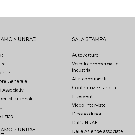
SIAMO > UNRAE
SALA STAMPA
pa
Autovetture
ura
Veicoli commerciali e
industriali
dente
Altri comunicati
ore Generale
Conferenze stampa
 Associativi
Interventi
oni Istituzionali
Video interviste
to
Dicono di noi
 Etico
Dall'UNRAE
SIAMO > UNRAE
Dalle Aziende associate