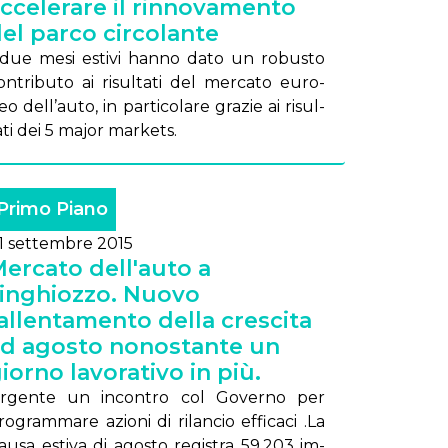
ccelerare il rinnovamento
el parco circolante
 due me­si esti­vi han­no da­to un ro­bu­sto
on­tri­bu­to ai ri­sul­ta­ti del mer­ca­to eu­ro­
o del­l’au­to, in par­ti­co­la­re gra­zie ai ri­sul­
a­ti dei 5 ma­jor mar­ke­ts.
Primo Piano
1 settembre 2015
ercato dell'auto a
inghiozzo. Nuovo
allentamento della crescita
d agosto nonostante un
iorno lavorativo in più.
r­gen­te un in­con­tro col Go­ver­no per
o­gram­ma­re azio­ni di ri­lan­cio ef­fi­ca­ci .La
au­sa esti­va di ago­sto re­gi­stra 59.203 im­