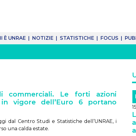
I È UNRAE |
NOTIZIE |
STATISTICHE |
FOCUS |
PUB
i commerciali. Le forti azioni
 in vigore dell’Euro 6 portano
1
L
gi dal Centro Studi e Statistiche dell’UNRAE, i
a
so una calda estate.
a