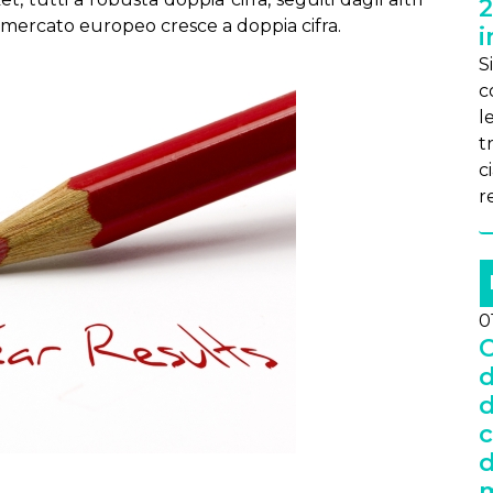
2
el mercato europeo cresce a doppia cifra.
i
Si
c
l
t
ci
r
0
C
d
d
c
d