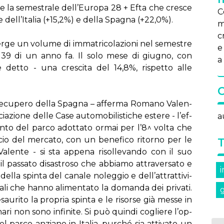
e la se­me­stra­le del­l’Eu­ro­pa 28 + Ef­ta che cre­sce
C
ne del­l’I­ta­lia (+15,2%) e del­la Spa­gna (+22,0%).
m
c
emer­ge un vo­lu­me di im­ma­tri­co­la­zio­ni nel se­me­stre
e
.139 di un an­no fa. Il so­lo me­se di giu­gno, con
a 
e det­to - una cre­sci­ta del 14,8%, ri­spet­to al­le
re­cu­pe­ro del­la Spa­gna – af­fer­ma Ro­ma­no Va­len­
cia­zio­ne del­le Ca­se au­to­mo­bi­li­sti­che este­re - l’ef­
a
­men­to del par­co adot­ta­to or­mai per l’8^ vol­ta che
n­cio del mer­ca­to, con un be­ne­fi­co ri­tor­no per le
 Va­len­te - si sta ap­pe­na ri­sol­le­van­do con il suo
pas­sa­to di­sa­stro­so che ab­bia­mo at­tra­ver­sa­to e
­la spin­ta del ca­na­le no­leg­gio e del­l’at­trat­ti­vi­
­li che han­no ali­men­ta­to la do­man­da dei pri­va­ti.
sau­ri­to la pro­pria spin­ta e le ri­sor­se già mes­se in
­ri non so­no in­fi­ni­te. Si può quin­di co­glie­re l’op­
del par­co an­zia­no in Ita­lia, pur­ché sia at­ti­va­to un