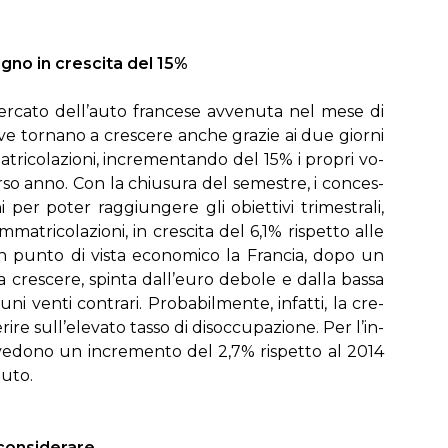
­gno in cre­sci­ta del 15%
er­ca­to del­l’au­to fran­ce­se av­ve­nu­ta nel me­se di
ve tor­na­no a cre­sce­re an­che gra­zie ai due gior­ni
a­tri­co­la­zio­ni, in­cre­men­tan­do del 15% i pro­pri vo­
or­so an­no. Con la chiu­su­ra del se­me­stre, i con­ces­
ni per po­ter rag­giun­ge­re gli obiet­ti­vi tri­me­stra­li,
­tri­co­la­zio­ni, in cre­sci­ta del 6,1% ri­spet­to al­le
pun­to di vi­sta eco­no­mi­co la Fran­cia, do­po un
a cre­sce­re, spin­ta dal­l’eu­ro de­bo­le e dal­la bas­sa
cu­ni ven­ti con­tra­ri. Pro­ba­bil­men­te, in­fat­ti, la cre­
i­re sul­l’e­le­va­to tas­so di di­soc­cu­pa­zio­ne. Per l’in­
re­ve­do­no un in­cre­men­to del 2,7% ri­spet­to al 2014
u­to.
on­si­de­ra­re