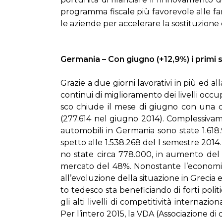
pro­gram­ma fi­sca­le più fa­vo­re­vo­le al­le fa
le azien­de per ac­ce­le­ra­re la so­sti­tu­zio­
Ger­ma­nia – Con giu­gno (+12,9%) i pri­mi s
Gra­zie a due gior­ni la­vo­ra­ti­vi in più ed al­
con­ti­nui di mi­glio­ra­men­to dei li­vel­li oc­cu­
sco chiu­de il me­se di giu­gno con una cre­
(277.614 nel giu­gno 2014). Com­ples­si­va­m
au­to­mo­bi­li in Ger­ma­nia so­no sta­te 1.6
spet­to al­le 1.538.268 del I se­me­stre 2014. 
no sta­te cir­ca 778.000, in au­men­to del 
mer­ca­to del 48%. No­no­stan­te l’e­co­no­mia 
al­l’e­vo­lu­zio­ne del­la si­tua­zio­ne in Gre­cia 
to te­de­sco sta be­ne­fi­cian­do di for­ti po­li­
gli al­ti li­vel­li di com­pe­ti­ti­vi­tà in­ter­n
Per l’in­te­ro 2015, la VDA (As­so­cia­zio­ne di