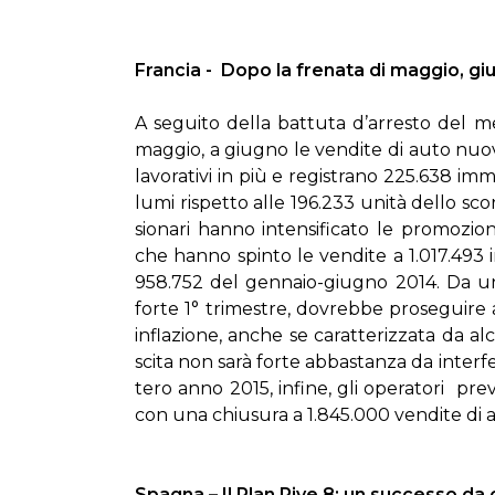
Fran­cia - Do­po la fre­na­ta di mag­gio, giu
A se­gui­to del­la bat­tu­ta d’ar­re­sto del m
mag­gio, a giu­gno le ven­di­te di au­to nuo­
la­vo­ra­ti­vi in più e re­gi­stra­no 225.638 im­m
lu­mi ri­spet­to al­le 196.233 uni­tà del­lo sc
sio­na­ri han­no in­ten­si­fi­ca­to le pro­mo­zio­
che han­no spin­to le ven­di­te a 1.017.493 im­ma
958.752 del gen­na­io-giu­gno 2014. Da un 
for­te 1° tri­me­stre, do­vreb­be pro­se­gui­re 
in­fla­zio­ne, an­che se ca­rat­te­riz­za­ta da al­
sci­ta non sa­rà for­te ab­ba­stan­za da in­ter­fe­r
te­ro an­no 2015, in­fi­ne, gli ope­ra­to­ri p
con una chiu­su­ra a 1.845.000 ven­di­te di a
Spa­gna – Il Plan Pi­ve 8: un suc­ces­so da c