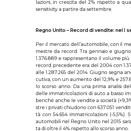
la­zio­ni, in cre­sci­ta del 2% ri­spet­to a qu
sen­si­ti­vi­ty a par­ti­re da set­tem­bre.
Re­gno Uni­to – Re­cord di ven­di­te: nel I s
Per il mer­ca­to del­l’au­to­mo­bi­le, con il 
me­stre da re­cord. Tra gen­na­io e giu­gno 2
1.376.889 e rap­pre­sen­ta­no il vo­lu­me più a
re­cord pre­ce­den­te era del 2004 con 1.376
al­le 1.287.265 del 2014. Giu­gno se­gna an­ch
cu­ti­va, con un au­men­to del 12,9% e 257.817
lo scor­so an­no. Da una pri­ma ana­li­si de
del­le im­ma­tri­co­la­zio­ni di au­to a bas­so 
ben­ché an­che le ven­di­te a so­cie­tà (+9,3%)
stre i pri­va­ti chiu­do­no con 637.051 ven­di­
tà con 54.654 im­ma­tri­co­la­zio­ni (-5,5%). Se
au­to­mo­bi­li nel Re­gno Uni­to nel 2015 sa­
ta di ol­tre il 4% ri­spet­to al­lo scor­so an­no.