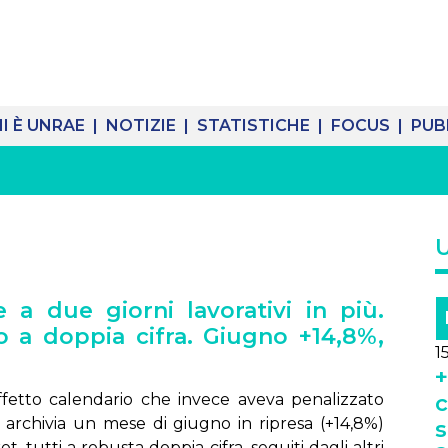
I È UNRAE |
NOTIZIE |
STATISTICHE |
FOCUS |
PUB
 a due giorni lavorativi in più.
o a doppia cifra. Giugno +14,8%,
1
+
fetto calendario che invece aveva penalizzato
c
archivia un mese di giugno in ripresa (+14,8%)
s
, tutti a robusta doppia cifra, seguiti dagli altri