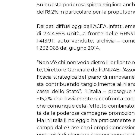
Su que­sta po­de­ro­sa spin­ta mi­glio­ra an­ch
del­l’8,2% in par­ti­co­la­re per la pro­pul­sio­
Dai da­ti dif­fu­si og­gi dal­l’A­CEA, in­fat­ti, 
di 7.414.958 uni­tà, a fron­te del­le 6.853
1.413.911 au­to ven­du­te, ar­chi­via – co­m
1.232.068 del giu­gno 2014.
“Non v’è chi non ve­da die­tro il bril­lan­te 
te, Di­ret­to­re Ge­ne­ra­le del­l’UN­RAE, l’As­so­
fi­ca­cia stra­te­gi­ca del pia­no di rin­no­va
sta con­tri­buen­do tan­gi­bil­men­te al ri­la
cas­se del­lo Sta­to”. “L’I­ta­lia – pro­se­gue
+15,2% che ov­via­men­te si con­fron­ta con il 
che co­mun­que ce­la l’ef­fet­to com­bi­na­to del
tà del­le po­de­ro­se cam­pa­gne pro­mo­zio­na
Ma in Ita­lia il no­leg­gio ha pra­ti­ca­men­te e
cam­po dal­le Ca­se con i pro­pri Con­ces­sio­na
por­tu­ni­tà di ri­lan­cia­re il rin­no­va­men­to 