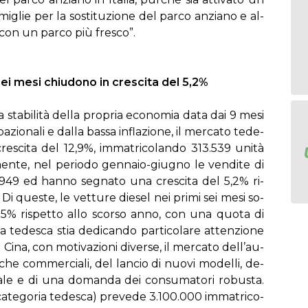
­mi­glie per la so­sti­tu­zio­ne del par­co an­zia­no e al­
ne con un par­co più fre­sco”.
ei me­si chiu­do­no in cre­sci­ta del 5,2%
la sta­bi­li­tà del­la pro­pria eco­no­mia da­ta dai 9 me­si
pa­zio­na­li e dal­la bas­sa in­fla­zio­ne, il mer­ca­to te­de­
sci­ta del 12,9%, im­ma­tri­co­lan­do 313.539 uni­tà
en­te, nel pe­rio­do gen­na­io-giu­gno le ven­di­te di
18.949 ed han­no se­gna­to una cre­sci­ta del 5,2% ri­
Di que­ste, le vet­tu­re die­sel nei pri­mi sei me­si so­
5% ri­spet­to al­lo scor­so an­no, con una quo­ta di
te­de­sca stia de­di­can­do par­ti­co­la­re at­ten­zio­ne
e Ci­na, con mo­ti­va­zio­ni di­ver­se, il mer­ca­to del­l’au­
ti­che com­mer­cia­li, del lan­cio di nuo­vi mo­del­li, de­
a­zio­na­le e di una do­man­da dei con­su­ma­to­ri ro­bu­sta.
 ca­te­go­ria te­de­sca) pre­ve­de 3.100.000 im­ma­tri­co­