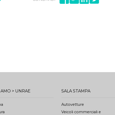
SIAMO > UNRAE
SALA STAMPA
pa
Autovetture
ura
Veicoli commerciali e