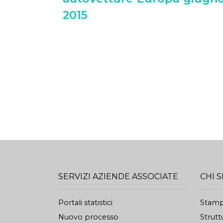
2015
SERVIZI AZIENDE ASSOCIATE
CHI 
Portali statistici
Stam
Nuovo processo
Strutt