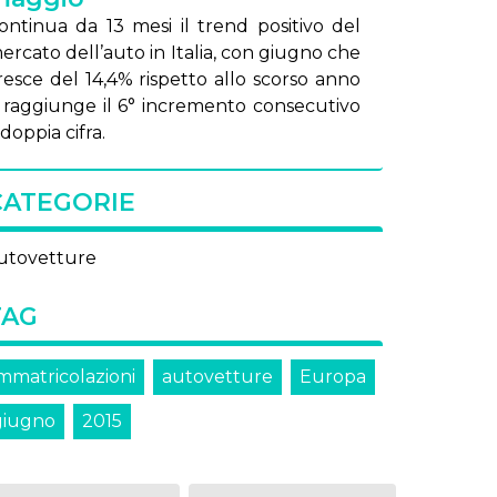
on­ti­nua da 13 me­si il trend po­si­ti­vo del
er­ca­to del­l’au­to in Ita­lia, con giu­gno che
re­sce del 14,4% ri­spet­to al­lo scor­so an­no
 rag­giun­ge il 6° in­cre­men­to con­se­cu­ti­vo
dop­pia ci­fra.
CATEGORIE
utovetture
TAG
immatricolazioni
autovetture
Europa
giugno
2015