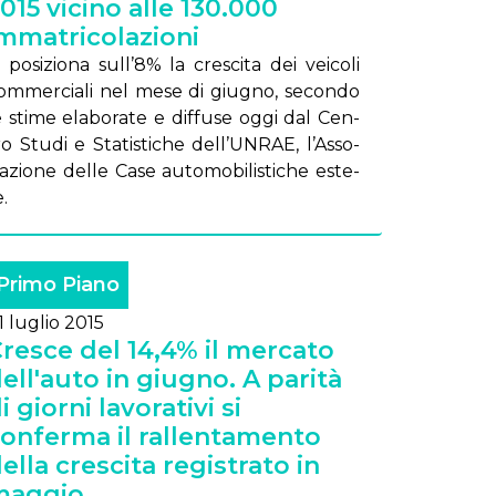
015 vicino alle 130.000
mmatricolazioni
 po­si­zio­na sul­l’8% la cre­sci­ta dei vei­co­li
om­mer­cia­li nel me­se di giu­gno, se­con­do
e sti­me ela­bo­ra­te e dif­fu­se og­gi dal Cen­
ro Stu­di e Sta­ti­sti­che del­l’UN­RAE, l’As­so­
a­zio­ne del­le Ca­se au­to­mo­bi­li­sti­che este­
e.
Primo Piano
1 luglio 2015
resce del 14,4% il mercato
ell'auto in giugno. A parità
i giorni lavorativi si
onferma il rallentamento
ella crescita registrato in
maggio