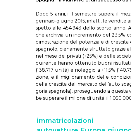
Do­po 5 an­ni, il I se­me­stre su­pe­ra il me
gen­na­io-giu­gno 2015, in­fat­ti, le ven­di­te 
spet­to al­le 454.943 del­lo scor­so an­no. A c
che ar­chi­via un in­cre­men­to del 23,5% con
di­mo­stra­zio­ne del po­ten­zia­le di cre­sci­t
spa­gno­lo, pie­na­men­te sfrut­ta­to gra­zie al
nel me­se dei pri­va­ti (+25%) e del­le so­cie­t
qui­ren­te han­no ot­te­nu­to buo­ni ri­sul­ta­
(138.717 uni­tà) e no­leg­gio a +11,5% (140.79
zio­ne, e il mi­glio­ra­men­to del­le con­di­zi
del­la cre­sci­ta del mer­ca­to del­l’au­to spa­
go­ria spa­gno­la), pro­se­guen­do a que­sta ve
be su­pe­ra­re il mi­lio­ne di uni­tà, il 1.050.00
immatricolazioni
autovetture
Europa
giugn