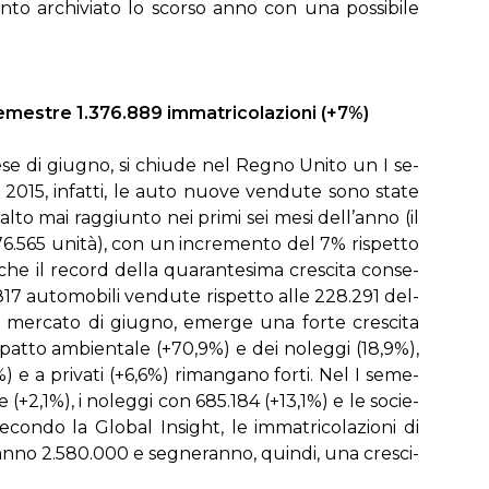
an­to ar­chi­via­to lo scor­so an­no con una pos­si­bi­le
e­me­stre 1.376.889 im­ma­tri­co­la­zio­ni (+7%)
me­se di giu­gno, si chiu­de nel Re­gno Uni­to un I se­
015, in­fat­ti, le au­to nuo­ve ven­du­te so­no sta­te
l­to mai rag­giun­to nei pri­mi sei me­si del­l’an­no (il
.565 uni­tà), con un in­cre­men­to del 7% ri­spet­to
e il re­cord del­la qua­ran­te­si­ma cre­sci­ta con­se­
 au­to­mo­bi­li ven­du­te ri­spet­to al­le 228.291 del­
l mer­ca­to di giu­gno, emer­ge una for­te cre­sci­ta
im­pat­to am­bien­ta­le (+70,9%) e dei no­leg­gi (18,9%),
 e a pri­va­ti (+6,6%) ri­man­ga­no for­ti. Nel I se­me­
te (+2,1%), i no­leg­gi con 685.184 (+13,1%) e le so­cie­
­con­do la Glo­bal In­sight, le im­ma­tri­co­la­zio­ni di
ran­no 2.580.000 e se­gne­ran­no, quin­di, una cre­sci­