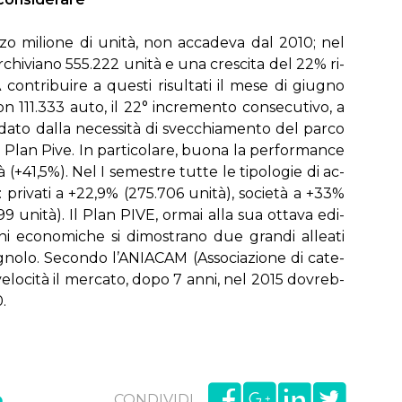
z­zo mi­lio­ne di uni­tà, non ac­ca­de­va dal 2010; nel
ar­chi­via­no 555.222 uni­tà e una cre­sci­ta del 22% ri­
on­tri­bui­re a que­sti ri­sul­ta­ti il me­se di giu­gno
 111.333 au­to, il 22° in­cre­men­to con­se­cu­ti­vo, a
a da­to dal­la ne­ces­si­tà di svec­chia­men­to del par­co
 Plan Pi­ve. In par­ti­co­la­re, buo­na la per­for­man­ce
à (+41,5%). Nel I se­me­stre tut­te le ti­po­lo­gie di ac­
ti: pri­va­ti a +22,9% (275.706 uni­tà), so­cie­tà a +33%
9 uni­tà). Il Plan PI­VE, or­mai al­la sua ot­ta­va edi­
o­ni eco­no­mi­che si di­mo­stra­no due gran­di al­lea­ti
gno­lo. Se­con­do l’A­NIA­CAM (As­so­cia­zio­ne di ca­te­
­lo­ci­tà il mer­ca­to, do­po 7 an­ni, nel 2015 do­vreb­
0.
o
CONDIVIDI