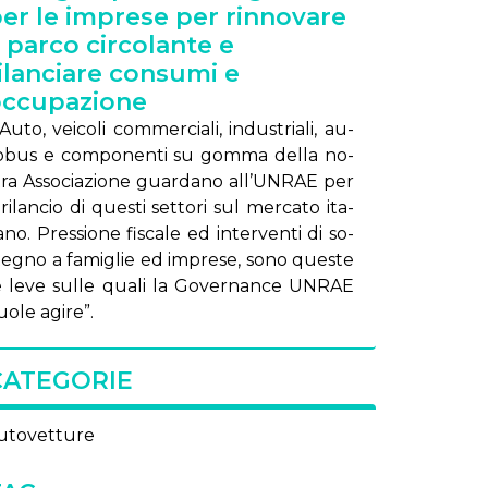
er le imprese per rinnovare
l parco circolante e
ilanciare consumi e
occupazione
u­to, vei­co­li com­mer­cia­li, in­du­stria­li, au­
o­bus e com­po­nen­ti su gom­ma del­la no­
tra As­so­cia­zio­ne guar­da­no al­l’UN­RAE per
 ri­lan­cio di que­sti set­to­ri sul mer­ca­to ita­
a­no. Pres­sio­ne fi­sca­le ed in­ter­ven­ti di so­
te­gno a fa­mi­glie ed im­pre­se, so­no que­ste
e le­ve sul­le qua­li la Go­ver­nan­ce UN­RAE
uo­le agi­re”.
CATEGORIE
utovetture