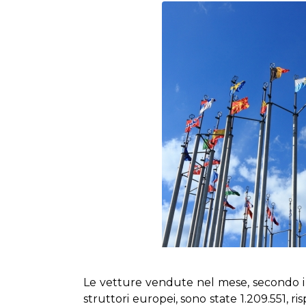
Le vet­tu­re ven­du­te nel me­se, se­con­do i da­
strut­to­ri eu­ro­pei, so­no sta­te 1.209.551, ri­