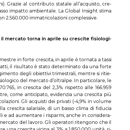
i). Gra­zie al con­tri­bu­to sta­ta­le al­l’ac­qui­sto, cre­
­so im­pat­to am­bien­ta­le. La Glo­bal In­sight sti­ma
n 2.560.000 im­ma­tri­co­la­zio­ni com­ples­si­ve.
l mer­ca­to tor­na in apri­le su cre­sci­te fi­sio­lo­gi­
­stre in for­te cre­sci­ta, in apri­le è tor­na­ta a tas­si
t­ti, il ri­sul­ta­to è sta­to de­ter­mi­na­to da una for­te
i­men­to de­gli obiet­ti­vi tri­me­stra­li, men­tre si ri­tie­
o­lo­gi­co del mer­ca­to d’ol­tral­pe. In par­ti­co­la­re, le
0.765, in cre­sci­ta del 2,3% ri­spet­to al­le 166.959
tre, co­me an­ti­ci­pa­to, evi­den­zia una cre­sci­ta più
la­zio­ni. Gli ac­qui­sti dei pri­va­ti (-4,9% in vo­lu­me
a cre­sci­ta sa­la­ria­le, di un bas­so cli­ma di fi­du­cia
i e ad au­men­ta­re i ri­spar­mi, an­che in con­si­de­ra­
l mer­ca­to del la­vo­ro. Gli ope­ra­to­ri ri­ten­go­no che il
­re una cre­sci­ta vi­ci­na al 3% a 1.850.000 uni­tà, ri­