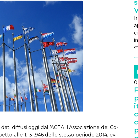
s
V
I
a
c
im
s
0
F
p
i
c
c
ti dif­fu­si og­gi dal­l’A­CEA, l’As­so­cia­zio­ne dei Co­
p
spet­to al­le 1.131.946 del­lo stes­so pe­rio­do 2014, evi­