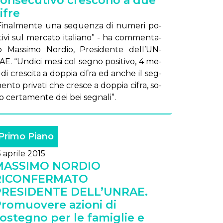
onsecutivo crescono a due
ifre
Fi­nal­men­te una se­quen­za di nu­me­ri po­
i­ti­vi sul mer­ca­to ita­lia­no” - ha com­men­ta­
o Mas­si­mo Nor­dio, Pre­si­den­te del­l’UN­
AE. “Un­di­ci me­si col se­gno po­si­ti­vo, 4 me­
i di cre­sci­ta a dop­pia ci­fra ed an­che il seg­
en­to pri­va­ti che cre­sce a dop­pia ci­fra, so­
o cer­ta­men­te dei bei se­gna­li”.
Primo Piano
5 aprile 2015
MASSIMO NORDIO
RICONFERMATO
PRESIDENTE DELL’UNRAE.
romuovere azioni di
ostegno per le famiglie e