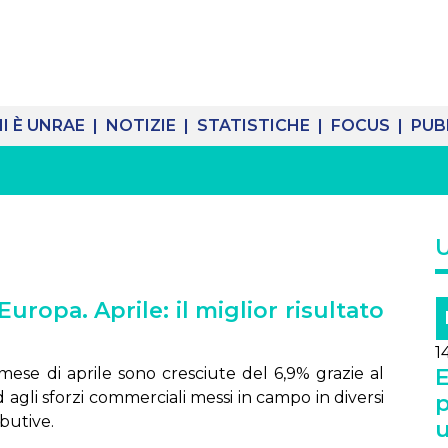
I È UNRAE |
NOTIZIE |
STATISTICHE |
FOCUS |
PUB
uropa. Aprile: il miglior risultato
1
se di aprile sono cresciute del 6,9% grazie al
E
agli sforzi commerciali messi in campo in diversi
p
ibutive.
u