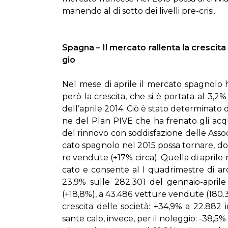
ma­nen­do al di sot­to dei li­vel­li pre-cri­si.
Spa­gna – Il mer­ca­to ral­len­ta la cre­sci­t
gio
Nel me­se di apri­le il mer­ca­to spa­gno­lo h
pe­rò la cre­sci­ta, che si è por­ta­ta al 3,2% 
del­l’a­pri­le 2014. Ciò è sta­to de­ter­mi­na­to dal­
ne del Plan PI­VE che ha fre­na­to gli ac­qui­s
del rin­no­vo con sod­di­sfa­zio­ne del­le As­so­c
ca­to spa­gno­lo nel 2015 pos­sa tor­na­re, do­
re ven­du­te (+17% cir­ca). Quel­la di apri­le 
ca­to e con­sen­te al I qua­dri­me­stre di ar­ch
23,9% sul­le 282.301 del gen­na­io-apri­le 2
(+18,8%), a 43.486 vet­tu­re ven­du­te (180.
cre­sci­ta del­le so­cie­tà: +34,9% a 22.882 i
san­te ca­lo, in­ve­ce, per il no­leg­gio: -38,5%