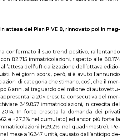
a in at­te­sa del Plan PI­VE 8, rin­no­va­to poi in mag­
a con­fer­ma­to il suo trend po­si­ti­vo, ral­len­tan­do
con 82.715 im­ma­tri­co­la­zio­ni, ri­spet­to al­le 80.174
l’at­te­sa del­l’uf­fi­cia­liz­za­zio­ne del­l’ot­ta­va edi­zio­
ti. Nei gior­ni scor­si, pe­rò, si è avu­to l’an­nun­cio
ia­zio­ni di ca­te­go­ria che sti­ma­no, co­sì, che il mer­
po 6 an­ni, al tra­guar­do del mi­lio­ne di au­to­vet­tu­
rap­pre­sen­ta la 20^ cre­sci­ta con­se­cu­ti­va del mer­
i­via­re 349.857 im­ma­tri­co­la­zio­ni, in cre­sci­ta del
014. In for­te cre­sci­ta la do­man­da dei pri­va­ti
362 e +27,2% nel cu­mu­la­to) ed an­cor più for­te la
m­ma­tri­co­la­zio­ni (+29,2% nel qua­dri­me­stre). Pe­
 nel me­se a 16.347 uni­tà, cau­sa­to dal­l’an­ti­ci­po de­