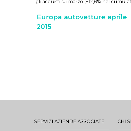
gli ac­qui­sti su mar­zo (+12,8% nel cu­mu­la­
Europa
autovetture
aprile
2015
SERVIZI AZIENDE ASSOCIATE
CHI 