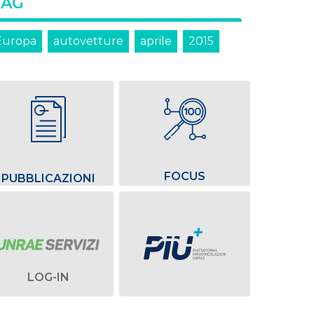
TAG
Europa
autovetture
aprile
2015
FOCUS
PUBBLICAZIONI
LOG-IN