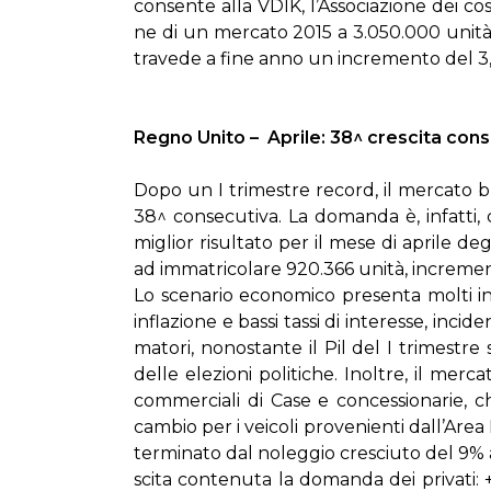
con­sen­te al­la VDIK, l’As­so­cia­zio­ne dei co­s
ne di un mer­ca­to 2015 a 3.050.000 uni­tà (+
tra­ve­de a fi­ne an­no un in­cre­men­to del 
Re­gno Uni­to – Apri­le: 38^ cre­sci­ta con­se­cu­
Do­po un I tri­me­stre re­cord, il mer­ca­to bri
38^ con­se­cu­ti­va. La do­man­da è, in­fat­ti,
mi­glior ri­sul­ta­to per il me­se di apri­le de­gl
ad im­ma­tri­co­la­re 920.366 uni­tà, in­cre­me
Lo sce­na­rio eco­no­mi­co pre­sen­ta mol­ti in­di­
in­fla­zio­ne e bas­si tas­si di in­te­res­se, in­ci
ma­to­ri, no­no­stan­te il Pil del I tri­me­stre 
del­le ele­zio­ni po­li­ti­che. Inol­tre, il mer­c
com­mer­cia­li di Ca­se e con­ces­sio­na­rie,
cam­bio per i vei­co­li pro­ve­nien­ti dal­l’A­re
ter­mi­na­to dal no­leg­gio cre­sciu­to del 9%
sci­ta con­te­nu­ta la do­man­da dei pri­va­t