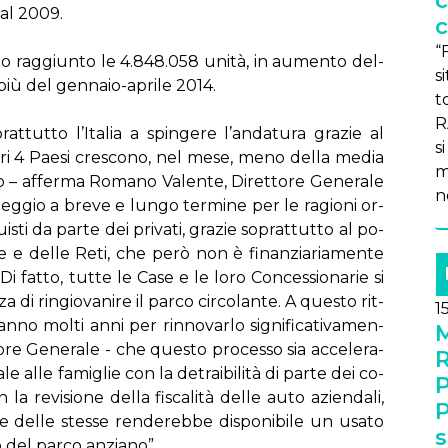
c
 dal 2009.
c
“
an­no rag­giun­to le 4.848.058 uni­tà, in au­men­to del­
s
più del gen­na­io-apri­le 2014.
t
R
­tut­to l’I­ta­lia a spin­ge­re l’an­da­tu­ra gra­zie al
s
­tri 4 Pae­si cre­sco­no, nel me­se, me­no del­la me­dia
m
o – af­fer­ma Ro­ma­no Va­len­te, Di­ret­to­re Ge­ne­ra­le
n
leg­gio a bre­ve e lun­go ter­mi­ne per le ra­gio­ni or­
­sti da par­te dei pri­va­ti, gra­zie so­prat­tut­to al po­
e e del­le Re­ti, che pe­rò non è fi­nan­zia­ria­men­te
Di fat­to, tut­te le Ca­se e le lo­ro Con­ces­sio­na­rie si
za di rin­gio­va­ni­re il par­co cir­co­lan­te. A que­sto rit­
1
ran­no mol­ti an­ni per rin­no­var­lo si­gni­fi­ca­ti­va­men­
to­re Ge­ne­ra­le - che que­sto pro­ces­so sia ac­ce­le­ra­
­le al­le fa­mi­glie con la de­trai­bi­li­tà di par­te dei co­
 re­vi­sio­ne del­la fi­sca­li­tà del­le au­to azien­da­li,
P
e del­le stes­se ren­de­reb­be di­spo­ni­bi­le un usa­to
s
o del par­co an­zia­no”.