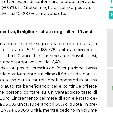
trut­to­ri este­ri, di con­fer­ma­re la pro­pria pre­vi­sio­
0,4%). La Glo­bal In­sight, an­cor più po­si­ti­va, in­
3,3% a 3.140.000 vet­tu­re ven­du­te.
ti­va, il mi­glior ri­sul­ta­to de­gli ul­ti­mi 10 an­ni
­tan­ni­co in apri­le se­gna una cre­sci­ta ro­bu­sta, la
 cre­sciu­ta del 5,1% a 185.778 uni­tà, ar­chi­vian­do il
i ul­ti­mi 10 an­ni. Il I qua­dri­me­stre è riu­sci­to, co­sì,
n­tan­do i pro­pri vo­lu­mi del 6,4%.
ca­to­ri po­si­ti­vi: cre­sci­ta del­l’oc­cu­pa­zio­ne, bas­sa
­den­do po­si­ti­va­men­te sul cli­ma di fi­du­cia dei con­su­
sia sce­so per la cau­te­la de­gli ope­ra­to­ri in at­te­sa
a­to au­to sta be­ne­fi­cian­do del­le con­ti­nue of­fer­te
 che pos­so­no con­ta­re su un van­tag­gio­so tas­so di
a Eu­ro. L’in­cre­men­to del me­se di apri­le è sta­to de­
 a 93.095 uni­tà, su­pe­ran­do il 50% di quo­ta. In cre­
i: +2,7% a 85.980 uni­tà, men­tre ce­do­no in vo­lu­me