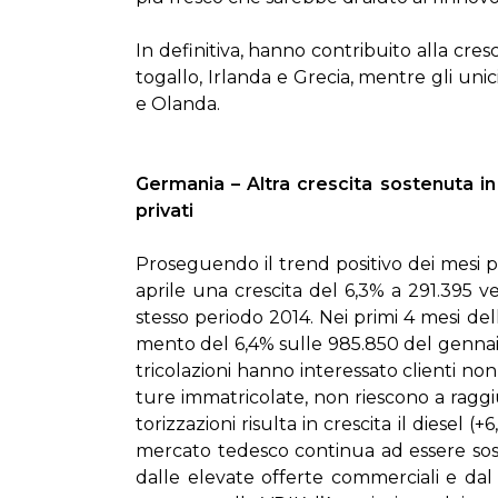
In de­fi­ni­ti­va, han­no con­tri­bui­to al­la cre
to­gal­lo, Ir­lan­da e Gre­cia, men­tre gli uni­c
e Olan­da.
Ger­ma­nia – Al­tra cre­sci­ta so­ste­nu­ta in
pri­va­ti
Pro­se­guen­do il trend po­si­ti­vo dei me­si pr
apri­le una cre­sci­ta del 6,3% a 291.395 vet­t
stes­so pe­rio­do 2014. Nei pri­mi 4 me­si del
men­to del 6,4% sul­le 985.850 del gen­na­io
tri­co­la­zio­ni han­no in­te­res­sa­to clien­ti no
tu­re im­ma­tri­co­la­te, non rie­sco­no a rag­gi
to­riz­za­zio­ni ri­sul­ta in cre­sci­ta il die­sel
mer­ca­to te­de­sco con­ti­nua ad es­se­re so­
dal­le ele­va­te of­fer­te com­mer­cia­li e dal