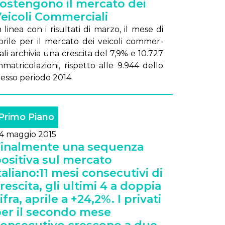
ostengono il mercato dei
eicoli Commerciali
n li­nea con i ri­sul­ta­ti di mar­zo, il me­se di
pri­le per il mer­ca­to dei vei­co­li com­mer­
ia­li ar­chi­via una cre­sci­ta del 7,9% e 10.727
­ma­tri­co­la­zio­ni, ri­spet­to al­le 9.944 del­lo
tes­so pe­rio­do 2014.
Primo Piano
4 maggio 2015
inalmente una sequenza
ositiva sul mercato
taliano:11 mesi consecutivi di
rescita, gli ultimi 4 a doppia
ifra, aprile a +24,2%. I privati
er il secondo mese