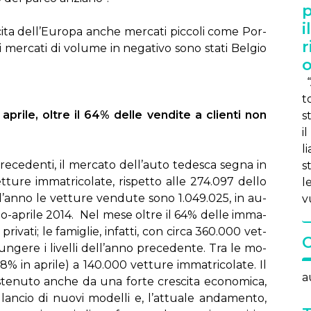
p
i
­sci­ta del­l’Eu­ro­pa an­che mer­ca­ti pic­co­li co­me Por­
r
i mer­ca­ti di vo­lu­me in ne­ga­ti­vo so­no sta­ti Bel­gio
“A
t
 apri­le, ol­tre il 64% del­le ven­di­te a clien­ti non
s
il
li
e­ce­den­ti, il mer­ca­to del­l’au­to te­de­sca se­gna in
s
u­re im­ma­tri­co­la­te, ri­spet­to al­le 274.097 del­lo
l
­l’an­no le vet­tu­re ven­du­te so­no 1.049.025, in au­
v
-apri­le 2014. Nel me­se ol­tre il 64% del­le im­ma­
n pri­va­ti; le fa­mi­glie, in­fat­ti, con cir­ca 360.000 vet­
un­ge­re i li­vel­li del­l’an­no pre­ce­den­te. Tra le mo­
 (+6,8% in apri­le) a 140.000 vet­tu­re im­ma­tri­co­la­te. Il
a
ste­nu­to an­che da una for­te cre­sci­ta eco­no­mi­ca,
 lan­cio di nuo­vi mo­del­li e, l’at­tua­le an­da­men­to,