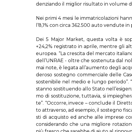
den­zian­do il mi­glior ri­sul­ta­to in vo­lu­me
Nei pri­mi 4 me­si le im­ma­tri­co­la­zio­ni h
l’8,1% con cir­ca 362.500 au­to ven­du­te in 
Dei 5 Ma­jor Mar­ket, que­sta vol­ta è so­prat
+24,2% re­gi­stra­to in apri­le, men­tre gli al
eu­ro­pea. “La cre­sci­ta del mer­ca­to ita­lia­n
del­l’UN­RAE - ol­tre che so­ste­nu­ta dal no­
mai no­te, è le­ga­ta al­l’au­men­to de­gli ac­qui
de­ro­so so­ste­gno com­mer­cia­le del­le Ca­s
so­ste­ni­bi­le nel me­dio e lun­go pe­rio­do”. “
stan­no so­sti­tuen­do al­lo Sta­to nel­l’e­si­gen­
mo di so­sti­tu­zio­ne, tut­ta­via, si im­pie­ghe­
te”. “Oc­cor­re, in­ve­ce – con­clu­de il Di­ret­
to at­tra­ver­so, ad esem­pio, il so­ste­gno fi­sca
sti di ac­qui­sto ed an­che al­le im­pre­se con la
con­si­de­ran­do che una mi­glio­re ro­ta­zio­n
più fre­sco che sa­reb­be di aiu­to al rin­no­v