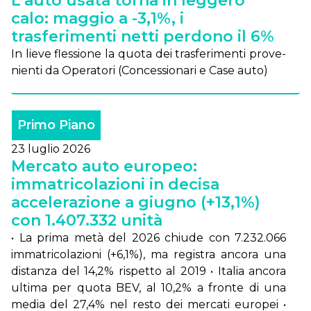
L'auto usata torna in leggero
calo: maggio a -3,1%, i
trasferimenti netti perdono il 6%
In lie­ve fles­sio­ne la quo­ta dei tra­sfe­ri­men­ti pro­ve­
nien­ti da Ope­ra­to­ri (Con­ces­sio­na­ri e Ca­se au­to)
Primo Piano
23 luglio 2026
Mercato auto europeo:
immatricolazioni in decisa
accelerazione a giugno (+13,1%)
con 1.407.332 unità
• La pri­ma me­tà del 2026 chiu­de con 7.232.066
im­ma­tri­co­la­zio­ni (+6,1%), ma re­gi­stra an­co­ra una
di­stan­za del 14,2% ri­spet­to al 2019 • Ita­lia an­co­ra
ul­ti­ma per quo­ta BEV, al 10,2% a fron­te di una
me­dia del 27,4% nel re­sto dei mer­ca­ti eu­ro­pei •