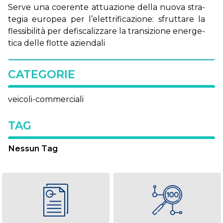
Ser­ve una coe­ren­te at­tua­zio­ne del­la nuo­va stra­
te­gia eu­ro­pea per l’e­let­tri­fi­ca­zio­ne: sfrut­ta­re la
fles­si­bi­li­tà per de­fi­sca­liz­za­re la tran­si­zio­ne ener­ge­
ti­ca del­le flot­te azien­da­li
CATEGORIE
veicoli-commerciali
TAG
Nessun Tag