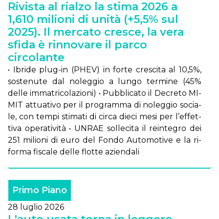
Rivista al rialzo la stima 2026 a
1,610 milioni di unità (+5,5% sul
2025). Il mercato cresce, la vera
sfida è rinnovare il parco
circolante
• Ibri­de plug-in (PHEV) in for­te cre­sci­ta al 10,5%,
so­ste­nu­te dal no­leg­gio a lun­go ter­mi­ne (45%
del­le im­ma­tri­co­la­zio­ni) • Pub­bli­ca­to il De­cre­to MI­
MIT at­tua­ti­vo per il pro­gram­ma di no­leg­gio so­cia­
le, con tem­pi sti­ma­ti di cir­ca die­ci me­si per l’ef­fet­
ti­va ope­ra­ti­vi­tà • UN­RAE sol­le­ci­ta il rein­te­gro dei
251 mi­lio­ni di eu­ro del Fon­do Au­to­mo­ti­ve e la ri­
for­ma fi­sca­le del­le flot­te azien­da­li
Primo Piano
28 luglio 2026