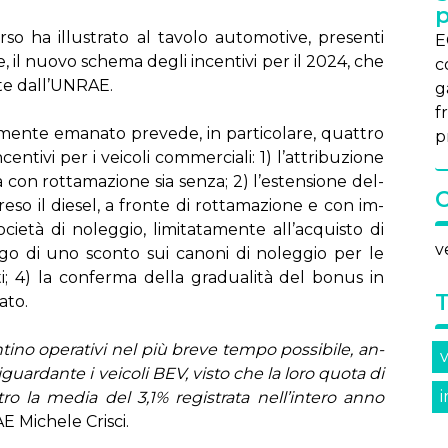
p
­so ha il­lu­stra­to al ta­vo­lo au­to­mo­ti­ve, pre­sen­ti
E
re, il nuo­vo sche­ma de­gli in­cen­ti­vi per il 2024, che
c
­te dal­l’UN­RAE.
ga
fr
en­te ema­na­to pre­ve­de, in par­ti­co­la­re, quat­tro
p
n­ti­vi per i vei­co­li com­mer­cia­li: 1) l’at­tri­bu­zio­ne
a con rot­ta­ma­zio­ne sia sen­za; 2) l’e­sten­sio­ne del­
­pre­so il die­sel, a fron­te di rot­ta­ma­zio­ne e con im­
o­cie­tà di no­leg­gio, li­mi­ta­ta­men­te al­l’ac­qui­sto di
v
­bli­go di uno scon­to sui ca­no­ni di no­leg­gio per le
­va­ti; 4) la con­fer­ma del­la gra­dua­li­tà del bo­nus in
a­to.
­ti­no ope­ra­ti­vi nel più bre­ve tem­po pos­si­bi­le, an­
v
 ri­guar­dan­te i vei­co­li BEV, vi­sto che la lo­ro quo­ta di
ro la me­dia del 3,1% re­gi­stra­ta nel­l’in­te­ro an­no
E Mi­che­le Cri­sci.