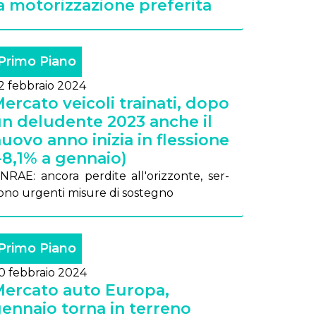
a motorizzazione preferita
Primo Piano
2 febbraio 2024
ercato veicoli trainati, dopo
n deludente 2023 anche il
uovo anno inizia in flessione
-8,1% a gennaio)
N­RAE: an­co­ra per­di­te al­l'o­riz­zon­te, ser­
o­no ur­gen­ti mi­su­re di so­ste­gno
Primo Piano
0 febbraio 2024
ercato auto Europa,
ennaio torna in terreno