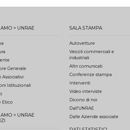
SIAMO > UNRAE
SALA STAMPA
pa
Autovetture
ura
Veicoli commerciali e
industriali
dente
Altri comunicati
ore Generale
Conferenze stampa
 Associativi
Interventi
oni Istituzionali
Video interviste
to
Dicono di noi
 Etico
Dall'UNRAE
SIAMO > UNRAE
Dalle Aziende associate
IZI
DATI STATISTICI