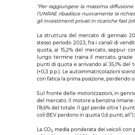
“Per rag­giun­ge­re la mas­si­ma dif­fu­sio­ne del
l’UN­RAE ri­ba­di­sce nuo­va­men­te la ri­chie
gli in­ve­sti­men­ti pri­va­ti in ri­ca­ri­che fa­st
La strut­tu­ra del mer­ca­to di gen­na­io 2024
stes­so pe­rio­do 2023, fra i ca­na­li di ven­di­t
quo­ta, al 15,2% del mer­ca­to, sep­pur con v
lun­go ter­mi­ne trai­na il mer­ca­to, gra­zie
pun­ti di quo­ta e ar­ri­van­do al 35,1% del to
(+0,3 p.p.). Le au­toim­ma­tri­co­la­zio­ni scen
con fa­ti­ca la pri­ma po­si­zio­ne, per­den­do 
Sul fron­te del­le mo­to­riz­za­zio­ni, in gen­n
del mer­ca­to. Il mo­to­re a ben­zi­na ri­ma­ne st
l’8,6% del to­ta­le. Il gpl per­de ol­tre 1 pun­
co­li BEV per­do­no in quo­ta 0,6 pun­ti, al­l’1
La CO
me­dia pon­de­ra­ta dei vei­co­li con 
2