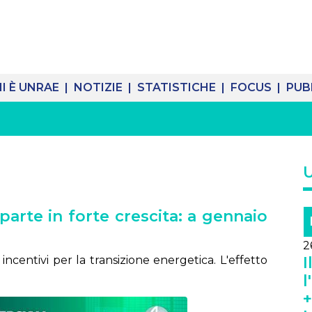
I È UNRAE |
NOTIZIE |
STATISTICHE |
FOCUS |
PUB
 parte in forte crescita: a gennaio
2
ncentivi per la transizione energetica. L'effetto
I
l
+