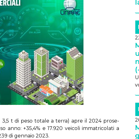
l
2
M
u
n
(
U
v
2
 a 3,5 t di pe­so to­ta­le a ter­ra) apre il 2024 pro­se­
M
so an­no: +35,4% e 17.920 vei­co­li im­ma­tri­co­la­ti a
g
.239 di gen­na­io 2023.