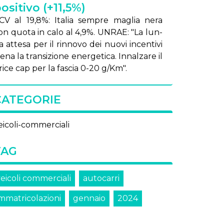
ositivo (+11,5%)
CV al 19,8%: Ita­lia sem­pre ma­glia ne­ra
on quo­ta in ca­lo al 4,9%. UN­RAE: "La lun­
 at­te­sa per il rin­no­vo dei nuo­vi in­cen­ti­vi
e­na la tran­si­zio­ne ener­ge­ti­ca. In­nal­za­re il
ri­ce cap per la fa­scia 0-20 g/Km".
CATEGORIE
eicoli-commerciali
TAG
eicoli commerciali
autocarri
immatricolazioni
gennaio
2024