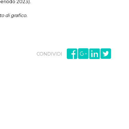
pe­rio­do 2023).
o di gra­fi­co.
CONDIVIDI