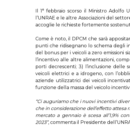
Il 1° feb­bra­io scor­so il Mi­ni­stro Adol­fo Ur
l’UN­RAE e le al­tre As­so­cia­zio­ni del set­to­
ac­co­glie le ri­chie­ste for­te­men­te so­ste­nu
Co­me è no­to, il DPCM che sa­rà ap­po­si­ta­m
pun­ti che ri­di­se­gna­no lo sche­ma de­gli in­ce
del bo­nus per i vei­co­li a ze­ro emis­sio­ni si
l’in­cen­ti­vo al­le al­tre ali­men­ta­zio­ni, com
por­ti de­cre­scen­ti; 3) l’in­clu­sio­ne del­le s
vei­co­li elet­tri­ci e a idro­ge­no, con l’ob
azien­de uti­liz­za­tri­ci dei vei­co­li in­cen­ti
fun­zio­ne del­la mas­sa del vei­co­lo in­cen­ti­v
“Ci au­gu­ria­mo che i nuo­vi in­cen­ti­vi di­ven
che in con­si­de­ra­zio­ne del­l’ef­fet­to at­te­sa
mer­ca­to a gen­na­io è sce­sa al­l’1,9% con­t
2023”
, com­men­ta il Pre­si­den­te del­l’UN­RA