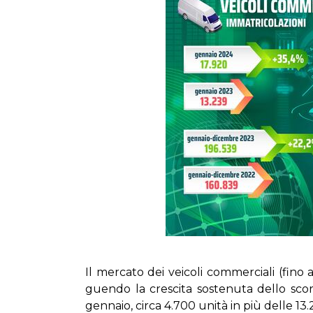
Il mer­ca­to dei vei­co­li com­mer­cia­li (fi­no
guen­do la cre­sci­ta so­ste­nu­ta del­lo scor­
gen­na­io, cir­ca 4.700 uni­tà in più del­le 13