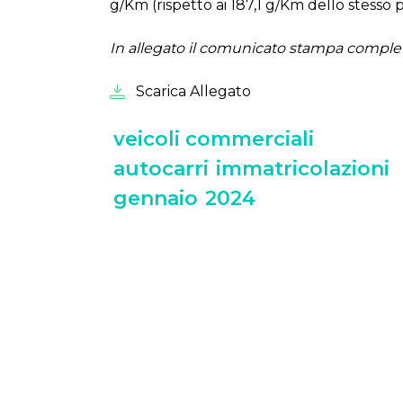
g/Km (ri­spet­to ai 187,1 g/Km del­lo stes­so 
In al­le­ga­to il co­mu­ni­ca­to stam­pa com­ple­t
Scarica Allegato
veicoli commerciali
autocarri
immatricolazioni
gennaio
2024