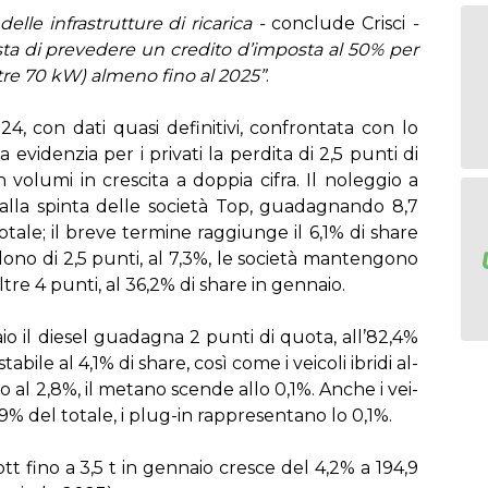
­le in­fra­strut­tu­re di ri­ca­ri­ca -
con­clu­de Cri­sci
-
­sta di pre­ve­de­re un cre­di­to d’im­po­sta al 50% per
 (ol­tre 70 kW) al­me­no fi­no al 2025”
.
, con da­ti qua­si de­fi­ni­ti­vi, con­fron­ta­ta con lo
a evi­den­zia per i pri­va­ti la per­di­ta di 2,5 pun­ti di
o­lu­mi in cre­sci­ta a dop­pia ci­fra. Il no­leg­gio a
 al­la spin­ta del­le so­cie­tà Top, gua­da­gnan­do 8,7
­ta­le; il bre­ve ter­mi­ne rag­giun­ge il 6,1% di share
­do­no di 2,5 pun­ti, al 7,3%, le so­cie­tà man­ten­go­no
ol­tre 4 pun­ti, al 36,2% di share in gen­na­io.
a­io il die­sel gua­da­gna 2 pun­ti di quo­ta, al­l’82,4%
a­bi­le al 4,1% di share, co­sì co­me i vei­co­li ibri­di al­
to al 2,8%, il me­ta­no scen­de al­lo 0,1%. An­che i vei­
,9% del to­ta­le, i plug-in rap­pre­sen­ta­no lo 0,1%.
ptt fi­no a 3,5 t in gen­na­io cre­sce del 4,2% a 194,9