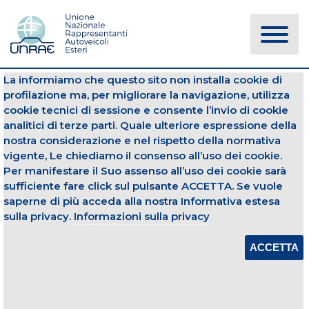
La informiamo che questo sito non installa cookie di
NOTIZIE
profilazione ma, per migliorare la navigazione, utilizza
cookie tecnici di sessione e consente l’invio di cookie
analitici di terze parti. Quale ulteriore espressione della
Luglio
Autocarri
nostra considerazione e nel rispetto della normativa
vigente, Le chiediamo il consenso all’uso dei cookie.
13 novembre 2017
Per manifestare il Suo assenso all’uso dei cookie sarà
sufficiente fare click sul pulsante ACCETTA. Se vuole
IMMATRICOLAZIONI VEICOLI
COMMERCIALI - OTTOBRE 2017
saperne di più acceda alla nostra Informativa estesa
sulla privacy.
Informazioni sulla privacy
Apri Allegato
ACCETTA
CONDIVIDI