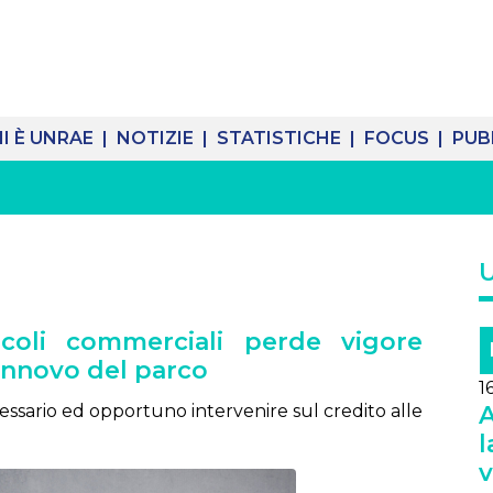
I È UNRAE |
NOTIZIE |
STATISTICHE |
FOCUS |
PUB
icoli commerciali perde vigore
rinnovo del parco
1
cessario ed opportuno intervenire sul credito alle
A
l
v