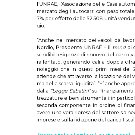
l’UN­RAE, l’As­so­cia­zio­ne del­le Ca­se au­to­mo
mer­ca­to de­gli au­to­car­ri con pe­so to­ta­le 
7% per ef­fet­to del­le 52.508 uni­tà ven­du­
gio.
“An­che nel mer­ca­to dei vei­co­li da la­vo
Nor­dio, Pre­si­den­te UN­RAE – il
trend
di c
scin­di­bi­li esi­gen­ze di rin­no­vo del par­co v
ral­len­ta­to, ge­ne­ran­do ca­li a dop­pia ci­f
no­leg­gio che in que­sti pri­mi me­si del 2
azien­de che at­tra­ver­so la lo­ca­zio­ne del vei
ma del­la scar­sa li­qui­di­tà”. “E’ an­che ap­pre
dal­la
“Leg­ge Sa­ba­ti­ni”
sui fi­nan­zia­men­ti a
trez­za­tu­re e be­ni stru­men­ta­li: in par­ti­co
se­con­da com­po­nen­te in or­di­ne di fi­nan
ave­re una ve­ra ri­pre­sa del set­to­re sia ne­ce
im­pre­se e sul­la ri­du­zio­ne del ca­ri­co fi­sca­l