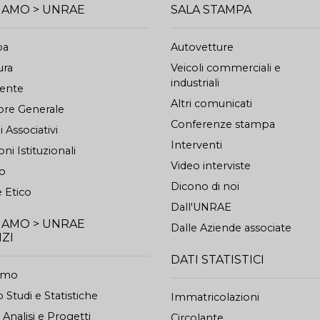
SIAMO > UNRAE
SALA STAMPA
pa
Autovetture
ura
Veicoli commerciali e
industriali
dente
Altri comunicati
ore Generale
Conferenze stampa
 Associativi
Interventi
oni Istituzionali
Video interviste
to
Dicono di noi
 Etico
Dall'UNRAE
SIAMO > UNRAE
Dalle Aziende associate
IZI
DATI STATISTICI
iamo
 Studi e Statistiche
Immatricolazioni
o Analisi e Progetti
Circolante