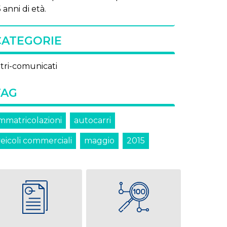
 an­ni di età.
CATEGORIE
ltri-comunicati
TAG
immatricolazioni
autocarri
eicoli commerciali
maggio
2015