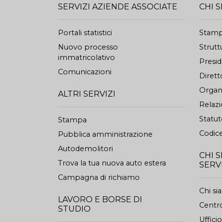
SERVIZI AZIENDE ASSOCIATE
CHI 
Portali statistici
Stam
Nuovo processo
Strutt
immatricolativo
Presi
Comunicazioni
Dirett
Organi
ALTRI SERVIZI
Relazi
Statu
Stampa
Codice
Pubblica amministrazione
Autodemolitori
CHI 
Trova la tua nuova auto estera
SERV
Campagna di richiamo
Chi s
LAVORO E BORSE DI
Centro
STUDIO
Uffici