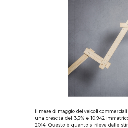
Il me­se di mag­gio dei vei­co­li com­mer­cia­l
una cre­sci­ta del 3,5% e 10.942 im­ma­tri­co­la
2014. Que­sto è quan­to si ri­le­va dal­le sti­