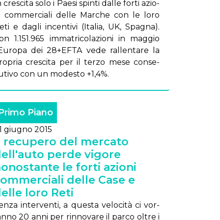
 cre­sci­ta so­lo i Pae­si spin­ti dal­le for­ti azio­
i com­mer­cia­li del­le Mar­che con le lo­ro
e­ti e da­gli in­cen­ti­vi (Ita­lia, UK, Spa­gna).
on 1.151.965 im­ma­tri­co­la­zio­ni in mag­gio
’Eu­ro­pa dei 28+EF­TA ve­de ral­len­ta­re la
ro­pria cre­sci­ta per il ter­zo me­se con­se­
u­ti­vo con un mo­de­sto +1,4%.
Primo Piano
1 giugno 2015
l recupero del mercato
ell'auto perde vigore
onostante le forti azioni
ommerciali delle Case e
elle loro Reti
en­za in­ter­ven­ti, a que­sta ve­lo­ci­tà ci vor­
an­no 20 an­ni per rin­no­va­re il par­co ol­tre i