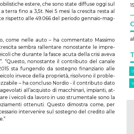
­bi­li­sti­che este­re, che so­no sta­te dif­fu­se og­gi sul
15
a ter­ra fi­no a 3,5t. Nei 5 me­si la cre­sci­ta re­sta al
te ri­spet­to al­le 49.066 del pe­rio­do gen­na­io-mag­
a
­ro, co­me nel­le au­to – ha com­men­ta­to Mas­si­mo
re­sci­ta sem­bra ral­len­ta­re no­no­stan­te le im­pre­
ei­co­li che du­ran­te la fa­sce acu­ta del­la cri­si ave­va
ra”. “Que­sto, no­no­stan­te il con­tri­bu­to del ca­na­le
015 sta fun­gen­do da so­ste­gno fi­nan­zia­rio al­le
­co­lo in­ve­ce del­la pro­prie­tà, ri­sol­vo­no il pro­ble­
z­za­bi­le – ha con­clu­so Nor­dio - il con­tri­bu­to da­to
v
ge­vo­la­ti al­l’ac­qui­sto di mac­chi­na­ri, im­pian­ti, at­
­la­re i vei­co­li da la­vo­ro in uso stru­men­ta­le so­no la
­zia­men­ti ot­te­nu­ti. Que­sto di­mo­stra co­me, per
s­sa­rio in­ter­ve­ni­re sul so­ste­gno del cre­di­to al­le
e.”