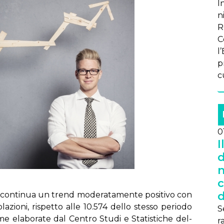
In
n
R
C
l
p
c
0
I
d
n
c
d
i con­ti­nua un trend mo­de­ra­ta­men­te po­si­ti­vo con
­zio­ni, ri­spet­to al­le 10.574 del­lo stes­so pe­rio­do
S
me ela­bo­ra­te dal Cen­tro Stu­di e Sta­ti­sti­che del­
r