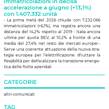
immatricolazioni in decisa
accelerazione a giugno (+13,1%)
con 1.407.332 unità
• La pri­ma me­tà del 2026 chiu­de con 7.232.066
im­ma­tri­co­la­zio­ni (+6,1%), ma re­gi­stra an­co­ra una
di­stan­za del 14,2% ri­spet­to al 2019 • Ita­lia an­co­ra
ul­ti­ma per quo­ta BEV, al 10,2% a fron­te di una
me­dia del 27,4% nel re­sto dei mer­ca­ti eu­ro­pei •
Ser­ve una coe­ren­te at­tua­zio­ne del­la nuo­va stra­
te­gia eu­ro­pea per l’e­let­tri­fi­ca­zio­ne: sfrut­ta­re la
fles­si­bi­li­tà per de­fi­sca­liz­za­re la tran­si­zio­ne ener­ge­
ti­ca del­le flot­te azien­da­li
CATEGORIE
altri-comunicati
TAG