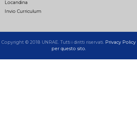
Locandina
Invio Curriculum
Copyright © 2018 UNRAE. Tutti i diritti riservati.
Privacy Policy
per questo sito.
La informiamo che questo sito non installa cookie di
profilazione ma, per migliorare la navigazione, utilizza
cookie tecnici di sessione e consente l’invio di cookie
analitici di terze parti. Quale ulteriore espressione
della nostra considerazione e nel rispetto della
normativa vigente, Le chiediamo il consenso all’uso
dei cookie. Per manifestare il Suo assenso all’uso dei
cookie sarà sufficiente fare click sul pulsante
ACCETTA. Se vuole saperne di più acceda alla nostra
Informativa estesa sulla privacy.
Informazioni sulla