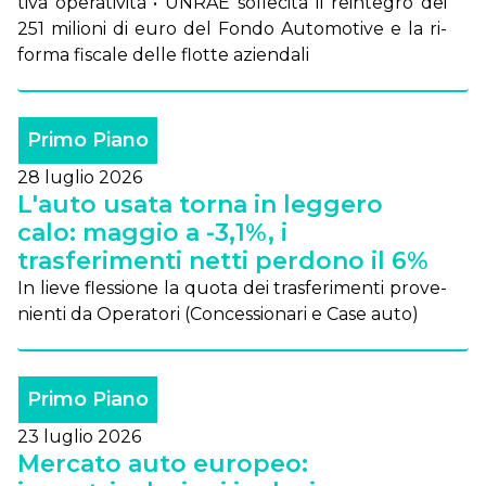
ti­va ope­ra­ti­vi­tà • UN­RAE sol­le­ci­ta il rein­te­gro dei
251 mi­lio­ni di eu­ro del Fon­do Au­to­mo­ti­ve e la ri­
for­ma fi­sca­le del­le flot­te azien­da­li
Primo Piano
28 luglio 2026
L'auto usata torna in leggero
calo: maggio a -3,1%, i
trasferimenti netti perdono il 6%
In lie­ve fles­sio­ne la quo­ta dei tra­sfe­ri­men­ti pro­ve­
nien­ti da Ope­ra­to­ri (Con­ces­sio­na­ri e Ca­se au­to)
Primo Piano
23 luglio 2026
Mercato auto europeo: