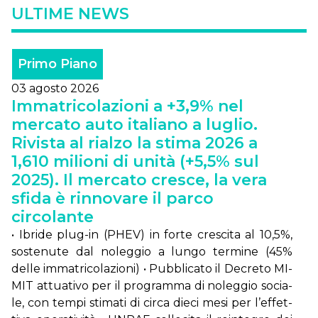
ULTIME NEWS
Primo Piano
03 agosto 2026
Immatricolazioni a +3,9% nel
mercato auto italiano a luglio.
Rivista al rialzo la stima 2026 a
1,610 milioni di unità (+5,5% sul
2025). Il mercato cresce, la vera
sfida è rinnovare il parco
circolante
• Ibri­de plug-in (PHEV) in for­te cre­sci­ta al 10,5%,
so­ste­nu­te dal no­leg­gio a lun­go ter­mi­ne (45%
del­le im­ma­tri­co­la­zio­ni) • Pub­bli­ca­to il De­cre­to MI­
MIT at­tua­ti­vo per il pro­gram­ma di no­leg­gio so­cia­
le, con tem­pi sti­ma­ti di cir­ca die­ci me­si per l’ef­fet­