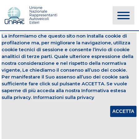
La informiamo che questo sito non installa cookie di
NOTIZIE
profilazione ma, per migliorare la navigazione, utilizza
cookie tecnici di sessione e consente l’invio di cookie
analitici di terze parti. Quale ulteriore espressione della
Immatricolazioni
Autovetture
nostra considerazione e nel rispetto della normativa
vigente, Le chiediamo il consenso all’uso dei cookie.
02 novembre 2020
Per manifestare il Suo assenso all’uso dei cookie sarà
sufficiente fare click sul pulsante ACCETTA. Se vuole
IMMATRICOLAZIONI DI AUTOVETTURE
PER GRUPPI – OTTOBRE 2020
saperne di più acceda alla nostra Informativa estesa
sulla privacy.
Informazioni sulla privacy
Apri Allegato
ACCETTA
CONDIVIDI