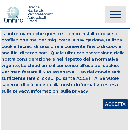
La informiamo che questo sito non installa cookie di
NOTIZIE
profilazione ma, per migliorare la navigazione, utilizza
cookie tecnici di sessione e consente l’invio di cookie
analitici di terze parti. Quale ulteriore espressione della
Autocarri
Immatricolazioni
nostra considerazione e nel rispetto della normativa
vigente, Le chiediamo il consenso all’uso dei cookie.
13 giugno 2019
Per manifestare il Suo assenso all’uso dei cookie sarà
sufficiente fare click sul pulsante ACCETTA. Se vuole
IMMATRICOLAZIONI VEICOLI
COMMERCIALI - MAGGIO 2019
saperne di più acceda alla nostra Informativa estesa
sulla privacy.
Informazioni sulla privacy
Apri Allegato
ACCETTA
CONDIVIDI