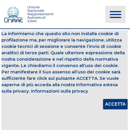
La informiamo che questo sito non installa cookie di
NOTIZIE
profilazione ma, per migliorare la navigazione, utilizza
cookie tecnici di sessione e consente l’invio di cookie
analitici di terze parti. Quale ulteriore espressione della
Studi
Statistiche
nostra considerazione e nel rispetto della normativa
vigente, Le chiediamo il consenso all’uso dei cookie.
24 gennaio 2017
Per manifestare il Suo assenso all’uso dei cookie sarà
sufficiente fare click sul pulsante ACCETTA. Se vuole
UNRAE BOOK 2016
saperne di più acceda alla nostra Informativa estesa
Apri Allegato
sulla privacy.
Informazioni sulla privacy
ACCETTA
CONDIVIDI