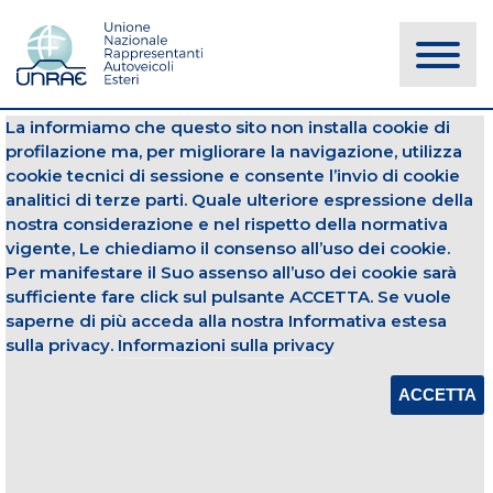
La informiamo che questo sito non installa cookie di
NOTIZIE
profilazione ma, per migliorare la navigazione, utilizza
cookie tecnici di sessione e consente l’invio di cookie
analitici di terze parti. Quale ulteriore espressione della
Immatricolazioni
Autocarri
nostra considerazione e nel rispetto della normativa
vigente, Le chiediamo il consenso all’uso dei cookie.
14 aprile 2014
Per manifestare il Suo assenso all’uso dei cookie sarà
sufficiente fare click sul pulsante ACCETTA. Se vuole
STIMA IMMATRICOLAZIONI VEICOLI
COMMERCIALI - MARZO 2014
saperne di più acceda alla nostra Informativa estesa
sulla privacy.
Informazioni sulla privacy
Apri Allegato
ACCETTA
CONDIVIDI