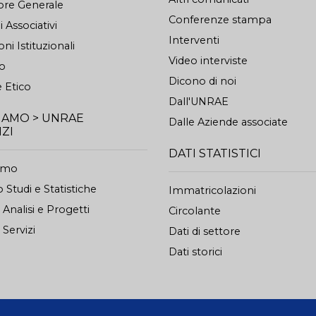
ore Generale
Conferenze stampa
 Associativi
Interventi
oni Istituzionali
Video interviste
to
Dicono di noi
 Etico
Dall'UNRAE
SIAMO > UNRAE
Dalle Aziende associate
IZI
DATI STATISTICI
iamo
 Studi e Statistiche
Immatricolazioni
o Analisi e Progetti
Circolante
 Servizi
Dati di settore
Dati storici