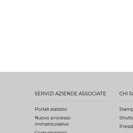
SERVIZI AZIENDE ASSOCIATE
CHI 
Portali statistici
Stam
Nuovo processo
Strutt
immatricolativo
Presi
Comunicazioni