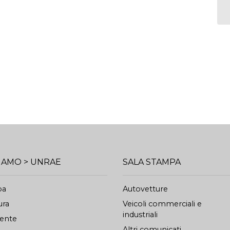
SIAMO > UNRAE
SALA STAMPA
pa
Autovetture
ura
Veicoli commerciali e
industriali
dente
Altri comunicati