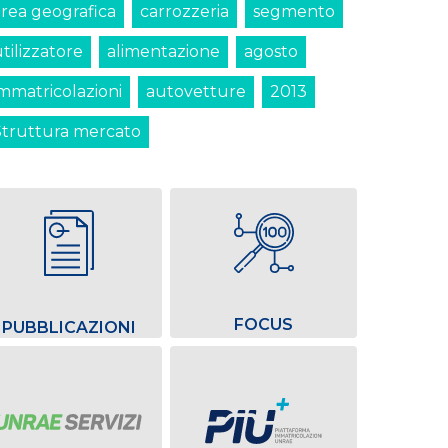
area geografica
carrozzeria
segmento
tilizzatore
alimentazione
agosto
immatricolazioni
autovetture
2013
Struttura mercato
FOCUS
PUBBLICAZIONI